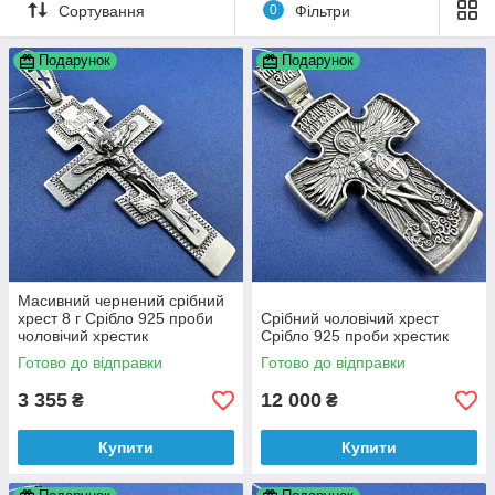
Зверніть увагу на срібні хрестики! Моделі на
Сортування
0
Фільтри
будь-який смак, якісне срібло 925 проби. У
подарунок до кожного замовлення
Подарунок
Подарунок
сувенірний мішечок!
До вибору!
Масивний чернений срібний
хрест 8 г Срібло 925 проби
Срібний чоловічий хрест
чоловічий хрестик
Срібло 925 проби хрестик
Готово до відправки
Готово до відправки
3 355
12 000
₴
₴
Купити
Купити