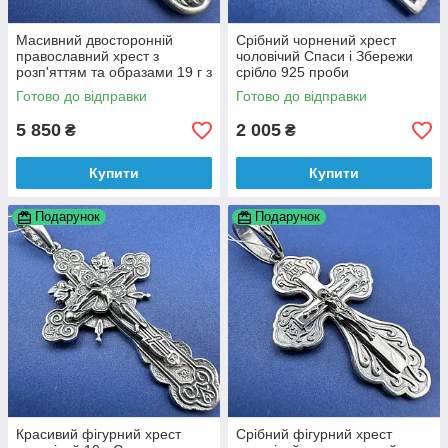
Масивний двосторонній
Срібний чорнений хрест
православний хрест з
чоловічий Спаси і Збережи
розп'яттям та образами 19 г з
срібло 925 проби
чорнінням срібло 925 проби
Готово до відправки
Готово до відправки
5 850
2 005
₴
₴
Купити
Купити
Подарунок
Подарунок
Красивий фігурний хрест
Срібний фігурний хрест