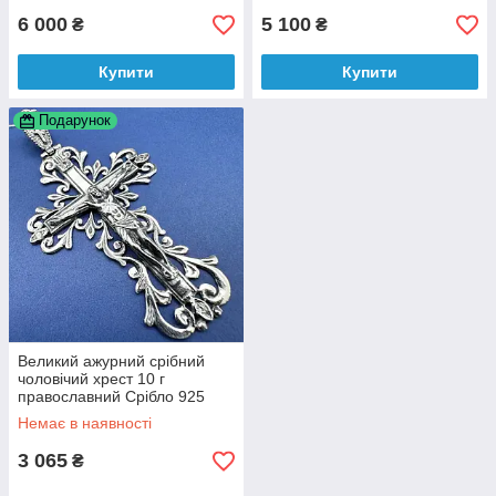
6 000
5 100
₴
₴
Купити
Купити
Подарунок
Великий ажурний срібний
чоловічий хрест 10 г
православний Срібло 925
проби із чорнінням
Немає в наявності
3 065
₴