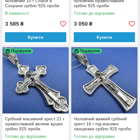
чоловічий 10 г Спаси и
чоловічий православний
Сохрани срібло 925 проби
срібло 925 проби
В наявності
Готово до відправки
3 585
3 050
₴
₴
Купити
Купити
Подарунок
Подарунок
Срібний масивний хрест 21 г
Чоловічий важкий срібний
православний велике вушко
хрест 16 г під масивні
срібло 925 проби
ланцюжки срібло 925 проби
Готово до відправки
Готово до відправки