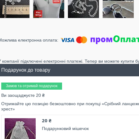
У компанії підключені електронні платежі. Тепер ви можете купити б
Подарунок до товару
Замов та отримай подарунок
Ви заощаджуєте 20 ₴
Отримайте цю позицію безкоштовно при покупці «Срібний ланцюжок
хрест»
20 ₴
Подарунковий мішечок