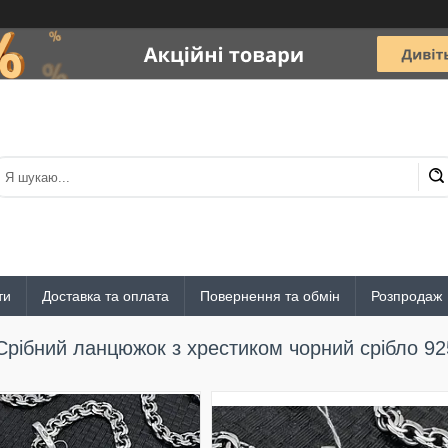
ти
Доставка та оплата
Повернення та обмін
Розпродаж
Срібний ланцюжок з хрестиком чорний срібло 92