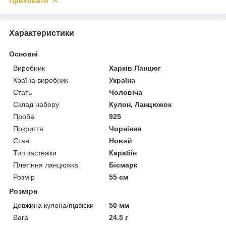
Приховати
Характеристики
Основні
Виробник
Харків Ланцюг
Країна виробник
Україна
Стать
Чоловіча
Склад набору
Кулон, Ланцюжок
Проба
925
Покриття
Чорніння
Стан
Новий
Тип застежки
Карабін
Плетіння ланцюжка
Бісмарк
Розмір
55 см
Розміри
Довжина кулона/підвіски
50 мм
Вага
24.5 г