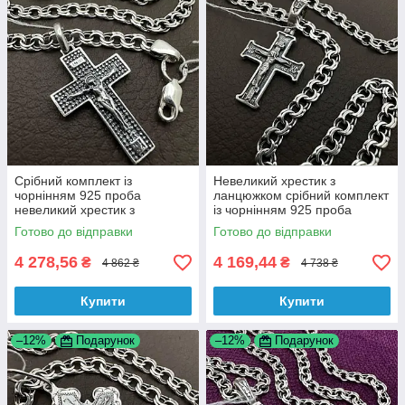
Срібний комплект із
Невеликий хрестик з
чорнінням 925 проба
ланцюжком срібний комплект
невеликий хрестик з
із чорнінням 925 проба
ланцюжком
Готово до відправки
Готово до відправки
4 278,56
4 169,44
₴
₴
4 862 ₴
4 738 ₴
Купити
Купити
–12%
Подарунок
–12%
Подарунок