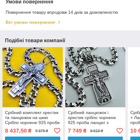
Умови повернення
Повернення товару впродовж 14 днів за домовленістю
Всі умови повернення
Подібні товари компанії
Срібний комплект хрестик
Срібний ланцюжок і
Сріб
та ланцюжок на шию
хрестик срібло чорнене
+ Ла
Срібло чорнене 925 проби
925 проба ланцюг з
проб
хрест ланцюг
хрестом на шию
куло
8 437,50
7 749
10 
₴
₴
9 375 ₴
8 610 ₴