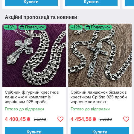
Купити
Купити
Акційні пропозиції та новинки
–15%
Подарунок
–12%
Подарунок
Срібний фігурний хрестик з
Срібний ланцюжок бісмарк з
ланцюжком комплект із
хрестиком Срібло 925 проби
чорнінням 925 проба
чорнене комплект
Готово до відправки
Готово до відправки
4 400,45
4 454,56
₴
₴
5 177 ₴
5 062 ₴
Купити
Купити