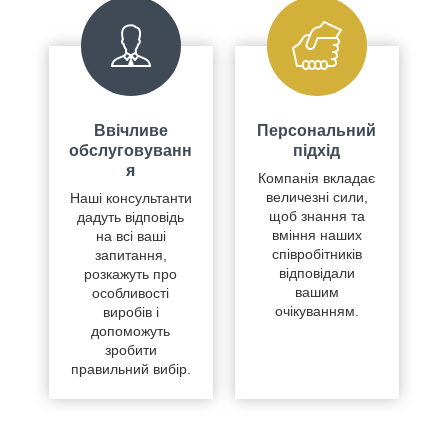
Ввічливе
Персональний
обслуговуванн
підхід
я
Компанія вкладає
величезні сили,
Наші консультанти
щоб знання та
дадуть відповідь
вміння наших
на всі ваші
співробітників
запитання,
відповідали
розкажуть про
вашим
особливості
очікуванням.
виробів і
допоможуть
зробити
правильний вибір.