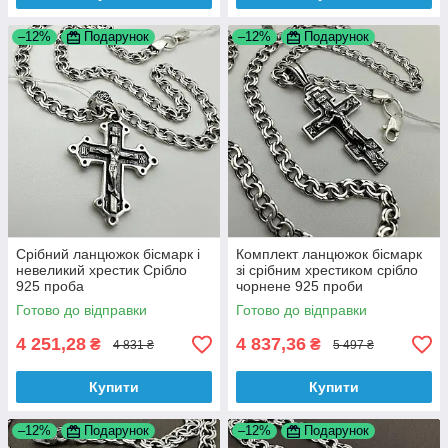
–12%
Подарунок
–12%
Подарунок
Срібний ланцюжок бісмарк і
Комплект ланцюжок бісмарк
невеликий хрестик Срібло
зі срібним хрестиком срібло
925 проба
чорнене 925 проби
Готово до відправки
Готово до відправки
4 251,28
4 837,36
₴
₴
4 831 ₴
5 497 ₴
Купити
Купити
–12%
Подарунок
–12%
Подарунок