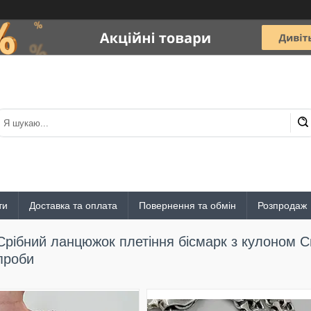
ти
Доставка та оплата
Повернення та обмін
Розпродаж
Срібний ланцюжок плетіння бісмарк з кулоном 
проби