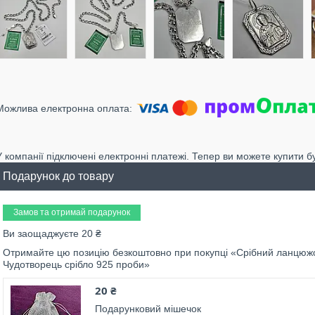
У компанії підключені електронні платежі. Тепер ви можете купити б
Подарунок до товару
Замов та отримай подарунок
Ви заощаджуєте 20 ₴
Отримайте цю позицію безкоштовно при покупці «Срібний ланцюжо
Чудотворець срібло 925 проби»
20 ₴
Подарунковий мішечок