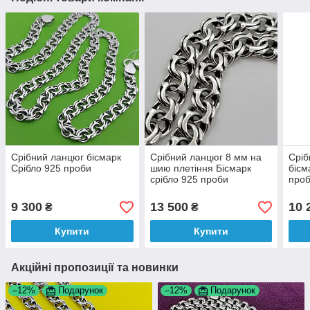
Срібний ланцюг бісмарк
Срібний ланцюг 8 мм на
Сріб
Срібло 925 проби
шию плетіння Бісмарк
бісм
срібло 925 проби
проб
ланцюжок 42 г
9 300
13 500
10 
₴
₴
Купити
Купити
Акційні пропозиції та новинки
–12%
Подарунок
–12%
Подарунок