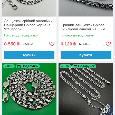
Ланцюжок срібний чоловічий
Панцерний Срібло чорнене
Срібний ланцюжок Срібло
925 проби
925 проби ланцюг на шию
Готово до відправки
Готово до відправки
8 550
6 120
₴
₴
9 500 ₴
6 800 ₴
Купити
Купити
–10%
Подарунок
–10%
Подарунок