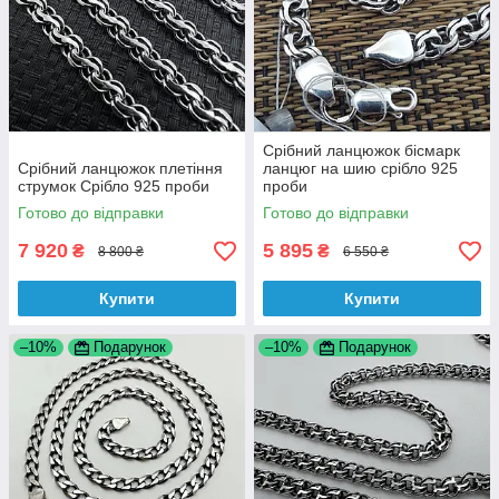
Срібний ланцюжок бісмарк
Срібний ланцюжок плетіння
ланцюг на шию срібло 925
струмок Срібло 925 проби
проби
Готово до відправки
Готово до відправки
7 920
5 895
₴
₴
8 800 ₴
6 550 ₴
Купити
Купити
–10%
Подарунок
–10%
Подарунок