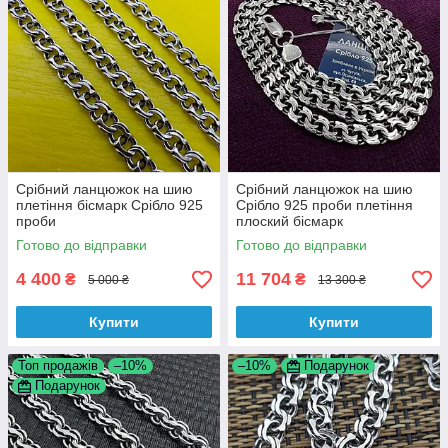
Срібний ланцюжок на шию
Срібний ланцюжок на шию
плетіння бісмарк Срібло 925
Срібло 925 проби плетіння
проби
плоский бісмарк
Готово до відправки
Готово до відправки
4 400
11 704
₴
₴
5 000 ₴
13 300 ₴
Купити
Купити
Топ продажів
–10%
–10%
Подарунок
Подарунок