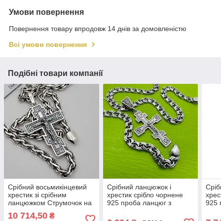
Умови повернення
Повернення товару впродовж 14 днів за домовленістю
Всі умови повернення
Подібні товари компанії
Срібний восьмикінцевий
Срібний ланцюжок і
Сріб
хрестик зі срібним
хрестик срібло чорнене
хрес
ланцюжком Струмочок на
925 проба ланцюг з
925 
шию Срібло 925 проба
хрестом на шию
хре
10 714,50
₴
ланцюг хрест