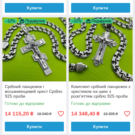
Купити
Купити
–12%
Подарунок
–12%
Подарунок
Срібний ланцюжок і
Комплект срібний ланцюжок з
восьмикінцевий хрест Срібло
хрестиком на шию з
925 проби
розп'яттям срібло 925 проби
Готово до відправки
Готово до відправки
14 115,20
14 348,40
₴
₴
16 040 ₴
16 305 ₴
Купити
Купити