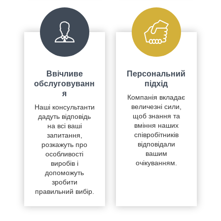
Ввічливе
Персональний
обслуговуванн
підхід
я
Компанія вкладає
величезні сили,
Наші консультанти
щоб знання та
дадуть відповідь
вміння наших
на всі ваші
співробітників
запитання,
відповідали
розкажуть про
вашим
особливості
очікуванням.
виробів і
допоможуть
зробити
правильний вибір.