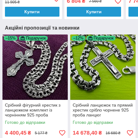
6 804
7 7
₴
7 560 ₴
11 905 ₴
Купити
Купити
Акційні пропозиції та новинки
–15%
Подарунок
–12%
Подарунок
Срібний фігурний хрестик з
Срібний ланцюжок та прямий
ланцюжком комплект із
хрестик срібло чорнене 925
чорнінням 925 проба
проба ланцюг
Готово до відправки
Готово до відправки
4 400,45
14 678,40
₴
₴
5 177 ₴
16 680 ₴