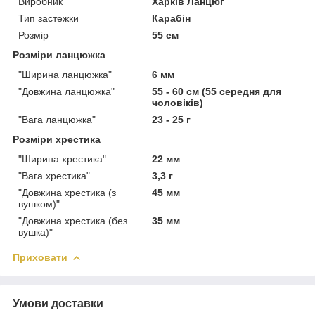
Виробник
Харків Ланцюг
Тип застежки
Карабін
Розмір
55 см
Розміри ланцюжка
"Ширина ланцюжка"
6 мм
"Довжина ланцюжка"
55 - 60 см (55 середня для
чоловіків)
"Вага ланцюжка"
23 - 25 г
Розміри хрестика
"Ширина хрестика"
22 мм
"Вага хрестика"
3,3 г
"Довжина хрестика (з
45 мм
вушком)"
"Довжина хрестика (без
35 мм
вушка)"
Приховати
Умови доставки