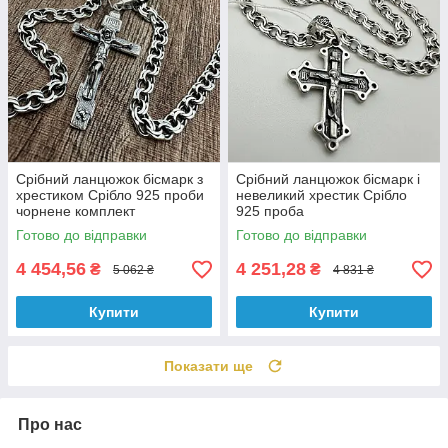
Срібний ланцюжок бісмарк з
Срібний ланцюжок бісмарк і
хрестиком Срібло 925 проби
невеликий хрестик Срібло
чорнене комплект
925 проба
Готово до відправки
Готово до відправки
4 454,56
4 251,28
₴
₴
5 062 ₴
4 831 ₴
Купити
Купити
Показати ще
Про нас