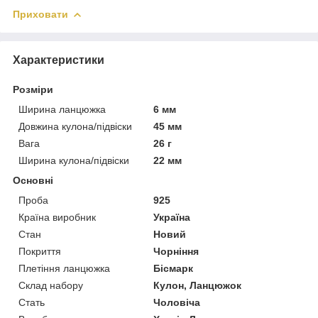
Приховати
Характеристики
Розміри
Ширина ланцюжка
6 мм
Довжина кулона/підвіски
45 мм
Вага
26 г
Ширина кулона/підвіски
22 мм
Основні
Проба
925
Країна виробник
Україна
Стан
Новий
Покриття
Чорніння
Плетіння ланцюжка
Бісмарк
Склад набору
Кулон, Ланцюжок
Стать
Чоловіча