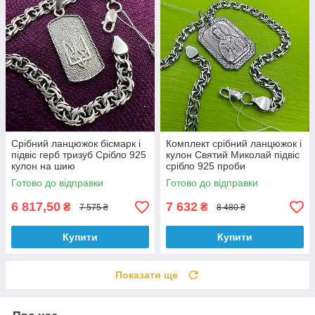
Срібний ланцюжок бісмарк і
Комплект срібний ланцюжок і
підвіс герб тризуб Срібло 925
кулон Святий Миколай підвіс
кулон на шию
срібло 925 проби
Готово до відправки
Готово до відправки
6 817,50
7 632
₴
₴
7 575 ₴
8 480 ₴
Купити
Купити
Показати ще