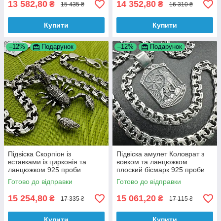
13 582,80
14 352,80
₴
₴
15 435 ₴
16 310 ₴
Купити
Купити
–12%
Подарунок
–12%
Подарунок
Підвіска Скорпіон із
Підвіска амулет Коловрат з
вставками із цирконія та
вовком та ланцюжком
ланцюжком 925 проби
плоский бісмарк 925 проби
комплект
комплект з чорнінням
Готово до відправки
Готово до відправки
15 254,80
15 061,20
₴
₴
17 335 ₴
17 115 ₴
Купити
Купити