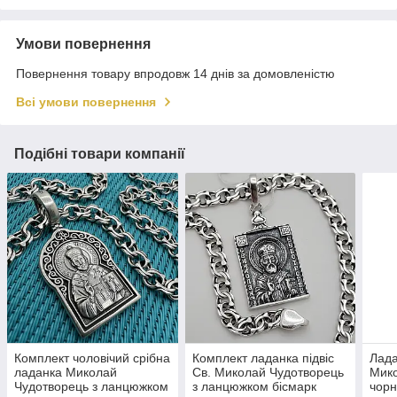
Умови повернення
Повернення товару впродовж 14 днів за домовленістю
Всі умови повернення
Подібні товари компанії
Комплект чоловічий срібна
Комплект ладанка підвіс
Лада
ладанка Миколай
Св. Миколай Чудотворець
Мико
Чудотворець з ланцюжком
з ланцюжком бісмарк
чор