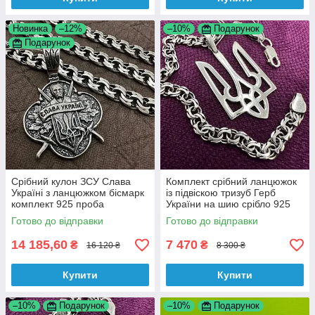
Новинка
–12%
–10%
Подарунок
Подарунок
Срібний кулон ЗСУ Слава
Комплект срібний ланцюжок
Україні з ланцюжком бісмарк
із підвіскою тризуб Герб
комплект 925 проба
України на шию срібло 925
проба ланцюг кулон
Готово до відправки
Готово до відправки
14 185,60
7 470
₴
₴
16 120 ₴
8 300 ₴
Купити
Купити
–10%
Подарунок
–10%
Подарунок