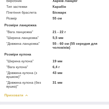
Виробник
Харків Ланцюг
Тип застежки
Карабін
Плетіння браслета
Бісмарк
Розмір
55 см
Розміри ланцюжка
"Вага ланцюжка"
21 - 22 г
"Ширина ланцюжка"
5,5 мм
"Довжина ланцюжка"
55 - 60 см (55 середня для
чоловіків)
Розміри кулона
"Ширина кулона"
19 мм
"Вага кулона"
6,4 г
"Довжина кулона (з
43 мм
вушком)"
"Довжина кулона (без
31 мм
вушка)"
Приховати