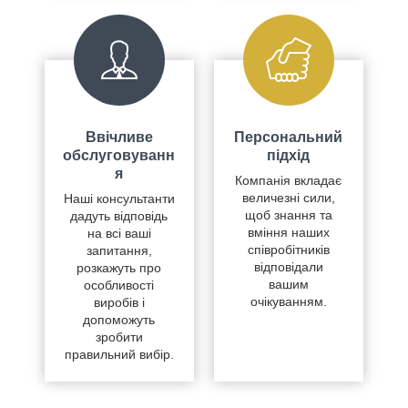
Ввічливе
Персональний
обслуговуванн
підхід
я
Компанія вкладає
величезні сили,
Наші консультанти
щоб знання та
дадуть відповідь
вміння наших
на всі ваші
співробітників
запитання,
відповідали
розкажуть про
вашим
особливості
очікуванням.
виробів і
допоможуть
зробити
правильний вибір.