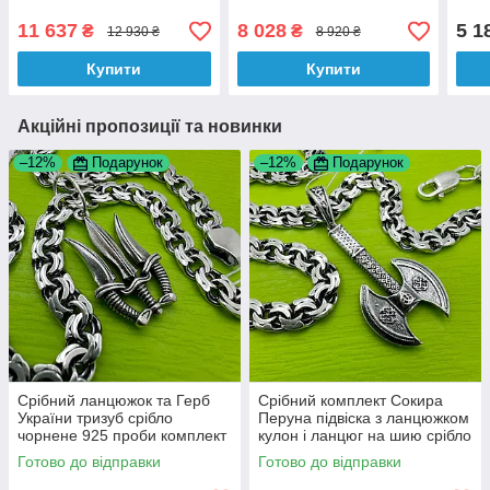
плетіння бісмарк срібло
срібло 925 проби 60 см
шнур
925 проби
925 
11 637
8 028
5 1
₴
₴
12 930 ₴
8 920 ₴
Купити
Купити
Акційні пропозиції та новинки
–12%
Подарунок
–12%
Подарунок
Срібний ланцюжок та Герб
Срібний комплект Сокира
України тризуб срібло
Перуна підвіска з ланцюжком
чорнене 925 проби комплект
кулон і ланцюг на шию срібло
925 проби
Готово до відправки
Готово до відправки