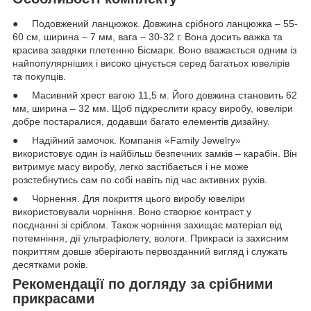
● Подовжений ланцюжок. Довжина срібного ланцюжка – 55-
60 см, ширина – 7 мм, вага – 30-32 г. Вона досить важка та
красива завдяки плетенню Бісмарк. Воно вважається одним із
найпопулярніших і високо цінується серед багатьох ювелірів
та покупців.
● Масивний хрест вагою 11,5 м. Його довжина становить 62
мм, ширина – 32 мм. Щоб підкреслити красу виробу, ювеліри
добре постаралися, додавши багато елементів дизайну.
● Надійний замочок. Компанія «Family Jewelry»
використовує один із найбільш безпечних замків – карабін. Він
витримує масу виробу, легко застібається і не може
розстебнутись сам по собі навіть під час активних рухів.
● Чорнення. Для покриття цього виробу ювеліри
використовували чорніння. Воно створює контраст у
поєднанні зі сріблом. Також чорніння захищає матеріал від
потемніння, дії ультрафіолету, вологи. Прикраси із захисним
покриттям довше зберігають первозданний вигляд і служать
десятками років.
Рекомендації по догляду за срібними
прикрасами