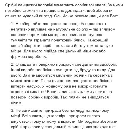
Срібні ланцюжки чоловічі вимагають особливої уваги. За ними
потрібно стежити та правильно доглядати, щоб зберегти
сяння та чудовий вигляд. Ось кілька рекомендацій для Вас:
Не зберігайте ланцюжки на сонці. Ультрафіолет
негативно впливає на натуральне срібло – під впливом
сонячних променів матеріал починає поступово
тьмяніти та втрачати початковий блиск. Найкращий
спосіб зберегти виріб – покласти його у темне та сухе
місце. Для цього підійде спеціальний мішечок або
фірмова коробочка.
Очищайте поверхню прикраси спеціальним засобом.
Іноді вироби необхідно очищати від бруду та пилу. Для
цього Вам знадобиться мильний розчин та серветка з
м'якої тканини. Після очищення ланцюжок необхідно
витерти насухо. У жодному разі не використовуйте
агресивні кислоти! Вони залишають плями лежить на
поверхні срібних виробів. Такі плями не виводяться
нічим.
Не залишайте прикраси без нагляду на людному
місці. Всі знають, що ювелірні прикраси високо
цінуються, тому їх можуть вкрасти. Ми радимо зберігати
срібні прикраси у спеціальній скриньці, яка знаходиться