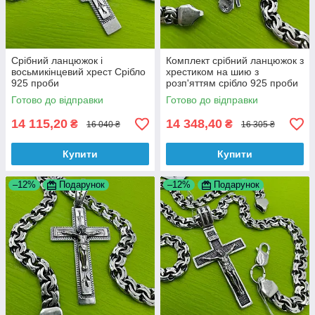
Срібний ланцюжок і
Комплект срібний ланцюжок з
восьмикінцевий хрест Срібло
хрестиком на шию з
925 проби
розп'яттям срібло 925 проби
Готово до відправки
Готово до відправки
14 115,20
14 348,40
₴
₴
16 040 ₴
16 305 ₴
Купити
Купити
–12%
Подарунок
–12%
Подарунок