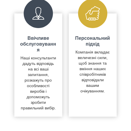
Ввічливе
Персональний
обслуговуванн
підхід
я
Компанія вкладає
величезні сили,
Наші консультанти
щоб знання та
дадуть відповідь
вміння наших
на всі ваші
співробітників
запитання,
відповідали
розкажуть про
вашим
особливості
очікуванням.
виробів і
допоможуть
зробити
правильний вибір.