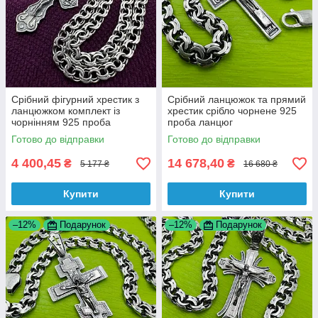
Срібний фігурний хрестик з
Срібний ланцюжок та прямий
ланцюжком комплект із
хрестик срібло чорнене 925
чорнінням 925 проба
проба ланцюг
Готово до відправки
Готово до відправки
4 400,45
14 678,40
₴
₴
5 177 ₴
16 680 ₴
Купити
Купити
–12%
Подарунок
–12%
Подарунок