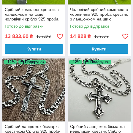
Срібний комплект хрестик з
Чоловічий срібний комплект з
ланцюжком на шию
чорнінням 925 проба хрестик
чоловічий срібло 925 проба
з ланцюжком на шию
Готово до відправки
Готово до відправки
13 833,60
14 828
₴
₴
15 720 ₴
16 850 ₴
Купити
Купити
–12%
Подарунок
–12%
Подарунок
Срібний ланцюжок бісмарк з
Срібний ланцюжок бісмарк і
хрестиком Срібло 925 проби
невеликий хрестик Срібло