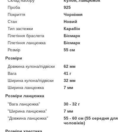
Склад набору
Кулон, Ланцюжок
Проба
925
Покриття
Чорніння
Стан
Новий
Тип застежки
Карабін
Плетіння браслета
Бісмарк
Плетіння ланцюжка
Бісмарк
Розмір
55 см
Розміри
Довжина кулона/підвіски
62 мм
Вага
41 г
Ширина кулона/підвіски
32 мм
Ширина ланцюжка
7 мм
Розміри ланцюжка
"Вага ланцюжка"
30 - 32 г
"Ширина ланцюжка"
7 мм
"Довжина ланцюжка"
55 - 60 см (55 середня для
чоловіків)
Розміри хрестика