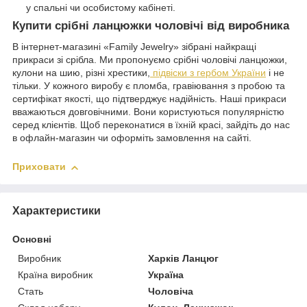
у спальні чи особистому кабінеті.
Купити срібні ланцюжки чоловічі від виробника
В інтернет-магазині «Family Jewelry» зібрані найкращі
прикраси зі срібла. Ми пропонуємо срібні чоловічі ланцюжки,
кулони на шию, різні хрестики,
підвіски з гербом України
і не
тільки. У кожного виробу є пломба, гравіювання з пробою та
сертифікат якості, що підтверджує надійність. Наші прикраси
вважаються довговічними. Вони користуються популярністю
серед клієнтів. Щоб переконатися в їхній красі, зайдіть до нас
в офлайн-магазин чи оформіть замовлення на сайті.
Приховати
Характеристики
Основні
Виробник
Харків Ланцюг
Країна виробник
Україна
Стать
Чоловіча