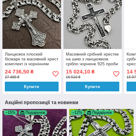
Ланцюжок плоский
Масивний срібний хрестик
Комп
бісмарк та масивний хрест
на шию з ланцюжком
сріб
комплект із чорнінням
срібло чорнене 925 проби
хрес
срібло 925 проби
ланцюг хрест
ланц
24 736,50
15 024,10
14 
₴
₴
27 485 ₴
16 510 ₴
15 97
Купити
Купити
Акційні пропозиції та новинки
–15%
Подарунок
–12%
Подарунок