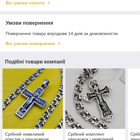
Всі умови оплати
Умови повернення
Повернення товару впродовж 14 днів за домовленістю
Всі умови повернення
Подібні товари компанії
Срібний невеликий
Срібний комплект
Сріб
хрестик з ланцюжком
ланцюжок і невеликий
ланц