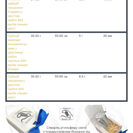
срібний
ланцюжок
Струмок з
хрестом
срібло 925
проба ланцюг
хрест
Срібний
30-32 г
55-60 см
5 г
36 мм
комплект
ланцюжок на
шию з
хрестиком
срібло
чорнене 925
проби ланцюг
бісмарк
Срібний
30-32 г
55-60 см
8,6 г
42 мм
ланцюжок з
хрестом
Срібло 925
проби ланцюг
хрест