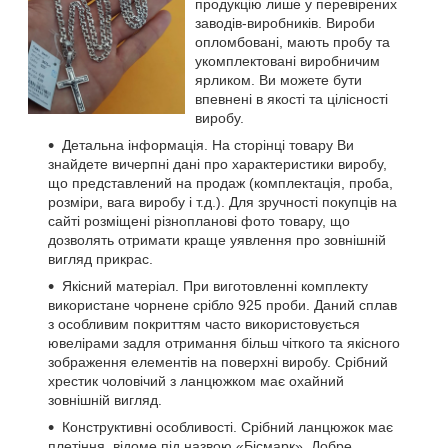
продукцію лише у перевірених
заводів-виробників. Вироби
опломбовані, мають пробу та
укомплектовані виробничим
ярликом. Ви можете бути
впевнені в якості та цілісності
виробу.
Детальна інформація. На сторінці товару Ви
знайдете вичерпні дані про характеристики виробу,
що представлений на продаж (комплектація, проба,
розміри, вага виробу і т.д.). Для зручності покупців на
сайті розміщені різнопланові фото товару, що
дозволять отримати краще уявлення про зовнішній
вигляд прикрас.
Якісний матеріал. При виготовленні комплекту
використане чорнене срібло 925 проби. Даний сплав
з особливим покриттям часто використовується
ювелірами задля отримання більш чіткого та якісного
зображення елементів на поверхні виробу. Срібний
хрестик чоловічий з ланцюжком має охайний
зовнішній вигляд.
Конструктивні особливості. Срібний ланцюжок має
плетіння, відоме під назвою «Бісмарк». Добре