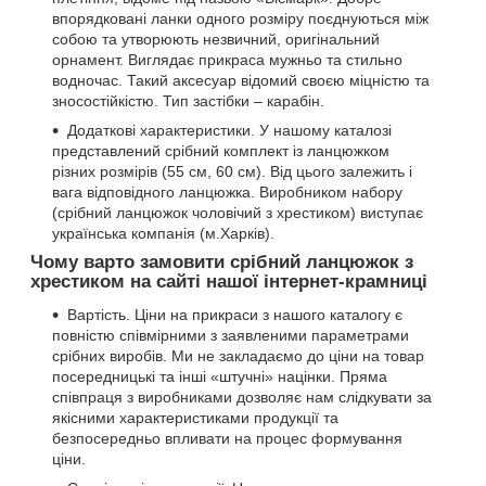
впорядковані ланки одного розміру поєднуються між
собою та утворюють незвичний, оригінальний
орнамент. Виглядає прикраса мужньо та стильно
водночас. Такий аксесуар відомий своєю міцністю та
зносостійкістю. Тип застібки – карабін.
Додаткові характеристики. У нашому каталозі
представлений срібний комплект із ланцюжком
різних розмірів (55 см, 60 см). Від цього залежить і
вага відповідного ланцюжка. Виробником набору
(срібний ланцюжок чоловічий з хрестиком) виступає
українська компанія (м.Харків).
Чому варто замовити срібний ланцюжок з
хрестиком на сайті нашої інтернет-крамниці
Вартість. Ціни на прикраси з нашого каталогу є
повністю співмірними з заявленими параметрами
срібних виробів. Ми не закладаємо до ціни на товар
посередницькі та інші «штучні» націнки. Пряма
співпраця з виробниками дозволяє нам слідкувати за
якісними характеристиками продукції та
безпосередньо впливати на процес формування
ціни.