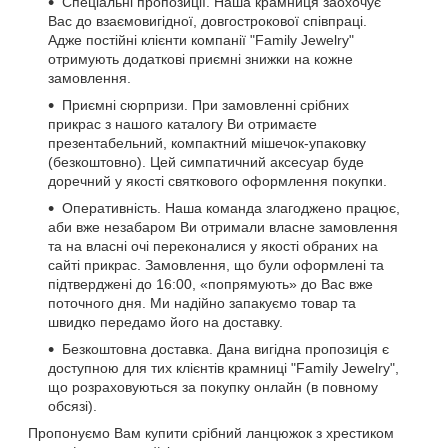
Спеціальні пропозиції. Наша крамниця заохочує
Вас до взаємовигідної, довгострокової співпраці.
Адже постійні клієнти компанії "Family Jewelry"
отримують додаткові приємні знижки на кожне
замовлення.
Приємні сюрпризи. При замовленні срібних
прикрас з нашого каталогу Ви отримаєте
презентабельний, компактний мішечок-упаковку
(безкоштовно). Цей симпатичний аксесуар буде
доречний у якості святкового оформлення покупки.
Оперативність. Наша команда злагоджено працює,
аби вже незабаром Ви отримали власне замовлення
та на власні очі переконалися у якості обраних на
сайті прикрас. Замовлення, що були оформлені та
підтверджені до 16:00, «попрямують» до Вас вже
поточного дня. Ми надійно запакуємо товар та
швидко передамо його на доставку.
Безкоштовна доставка. Дана вигідна пропозиція є
доступною для тих клієнтів крамниці "Family Jewelry",
що розраховуються за покупку онлайн (в повному
обсязі).
Пропонуємо Вам купити срібний ланцюжок з хрестиком