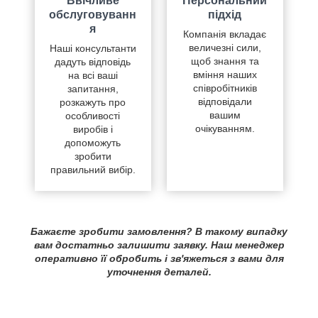
Ввічливе
Персональний
обслуговуванн
підхід
я
Компанія вкладає
величезні сили,
Наші консультанти
щоб знання та
дадуть відповідь
вміння наших
на всі ваші
співробітників
запитання,
відповідали
розкажуть про
вашим
особливості
очікуванням.
виробів і
допоможуть
зробити
правильний вибір.
Бажаєте зробити замовлення? В такому випадку
вам достатньо залишити заявку. Наш менеджер
оперативно її обробить і зв'яжеться з вами для
уточнення деталей.