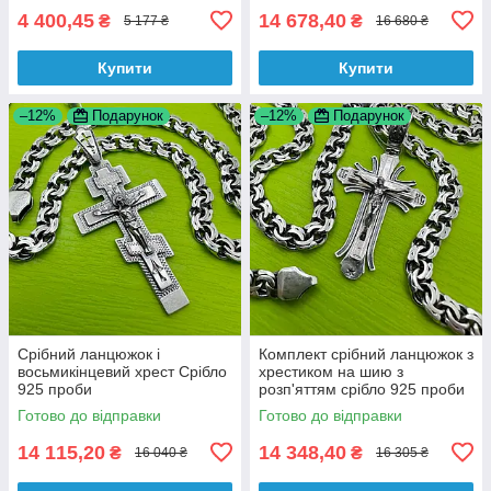
4 400,45
14 678,40
₴
₴
5 177 ₴
16 680 ₴
Купити
Купити
–12%
Подарунок
–12%
Подарунок
Срібний ланцюжок і
Комплект срібний ланцюжок з
восьмикінцевий хрест Срібло
хрестиком на шию з
925 проби
розп'яттям срібло 925 проби
Готово до відправки
Готово до відправки
14 115,20
14 348,40
₴
₴
16 040 ₴
16 305 ₴