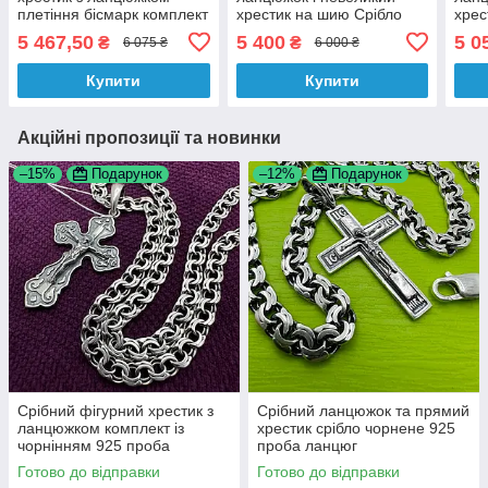
плетіння бісмарк комплект
хрестик на шию Срібло
хрес
ланцюг і хрест срібло 925
925 проба
925 
5 467,50
5 400
5 0
₴
₴
6 075 ₴
6 000 ₴
проба
Купити
Купити
Акційні пропозиції та новинки
–15%
Подарунок
–12%
Подарунок
Срібний фігурний хрестик з
Срібний ланцюжок та прямий
ланцюжком комплект із
хрестик срібло чорнене 925
чорнінням 925 проба
проба ланцюг
Готово до відправки
Готово до відправки