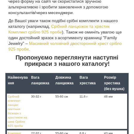
через форму на сайті чи скористатися зручною
альтернативою і зробити замовлення з допомогою
консультантів/через месенджери.
До Вашої уваги також подібні срібні комплекти з нашого
каталогу (наприклад,
Срібний ланцюжок та хрестик
Комплект срібло 925 проби
). Також не оминіть увагою ще
один достойний зразок з асортименту крамниці "Family
Jewelry" –
Масивний чоловічий двосторонній хрест срібло
925 проби
.
Пропонуємо переглянути наступні
прикраси з нашого каталогу!
Найменува
Вага
Довжина
Вага
Розмір
ння
ланцюжка
ланцюжка
хрестика
хрестика
(без вушка)
Срібний
30-32 г
55-60 см
11,6 г
48 мм
комплект
ланцюг
плетіння
бісмарк з
хрестиком на
шию Срібло
925 проби
Комплект
27-32 г
55-60 см
6,8 г
43 мм