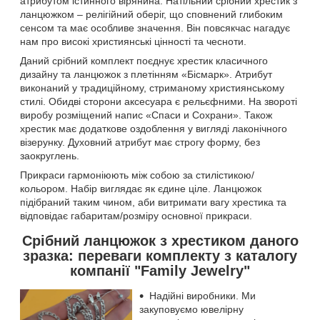
атрибутом істинного вірянина. Натільний срібний хрестик з
ланцюжком – релігійний оберіг, що сповнений глибоким
сенсом та має особливе значення. Він повсякчас нагадує
нам про високі християнські цінності та чесноти.
Даний срібний комплект поєднує хрестик класичного
дизайну та ланцюжок з плетінням «Бісмарк». Атрибут
виконаний у традиційному, стриманому християнському
стилі. Обидві сторони аксесуара є рельєфними. На звороті
виробу розміщений напис «Спаси и Сохрани». Також
хрестик має додаткове оздоблення у вигляді лаконічного
візерунку. Духовний атрибут має строгу форму, без
заокруглень.
Прикраси гармоніюють між собою за стилістикою/
кольором. Набір виглядає як єдине ціле. Ланцюжок
підібраний таким чином, аби витримати вагу хрестика та
відповідає габаритам/розміру основної прикраси.
Срібний ланцюжок з хрестиком даного
зразка: переваги комплекту з каталогу
компанії "Family Jewelry"
Надійні виробники. Ми
закуповуємо ювелірну