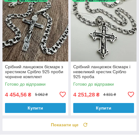
Срібний ланцюжок бісмарк з
Срібний ланцюжок бісмарк і
хрестиком Срібло 925 проби
невеликий хрестик Срібло
чорнене комплект
925 проба
Готово до відправки
Готово до відправки
4 454,56
4 251,28
₴
₴
5 062 ₴
4 831 ₴
Купити
Купити
Показати ще