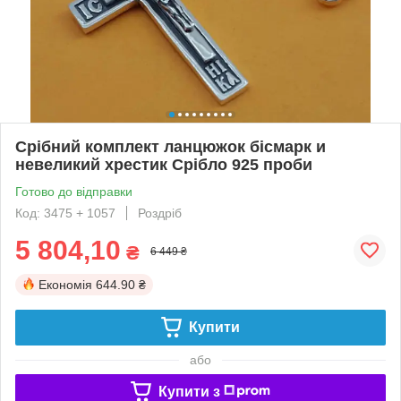
Срібний комплект ланцюжок бісмарк и
невеликий хрестик Срібло 925 проби
Готово до відправки
Код: 3475 + 1057
Роздріб
5 804,10
₴
6 449 ₴
Економія
644.90 ₴
Купити
або
Купити з