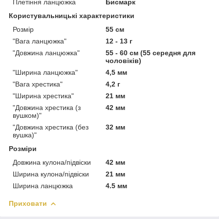
Плетіння ланцюжка
Бисмарк
Користувальницькі характеристики
Розмір
55 см
"Вага ланцюжка"
12 - 13 г
"Довжина ланцюжка"
55 - 60 см (55 середня для
чоловіків)
"Ширина ланцюжка"
4,5 мм
"Вага хрестика"
4,2 г
"Ширина хрестика"
21 мм
"Довжина хрестика (з
42 мм
вушком)"
"Довжина хрестика (без
32 мм
вушка)"
Розміри
Довжина кулона/підвіски
42 мм
Ширина кулона/підвіски
21 мм
Ширина ланцюжка
4.5 мм
Приховати