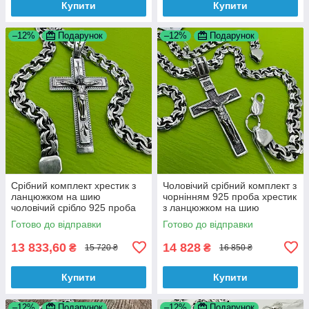
Купити
Купити
–12%
Подарунок
–12%
Подарунок
Срібний комплект хрестик з
Чоловічий срібний комплект з
ланцюжком на шию
чорнінням 925 проба хрестик
чоловічий срібло 925 проба
з ланцюжком на шию
Готово до відправки
Готово до відправки
13 833,60
14 828
₴
₴
15 720 ₴
16 850 ₴
Купити
Купити
–12%
Подарунок
–12%
Подарунок