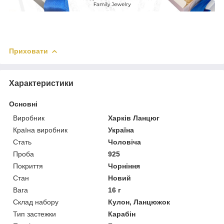
Приховати
Характеристики
Основні
Виробник
Харків Ланцюг
Країна виробник
Україна
Стать
Чоловіча
Проба
925
Покриття
Чорніння
Стан
Новий
Вага
16 г
Склад набору
Кулон, Ланцюжок
Тип застежки
Карабін