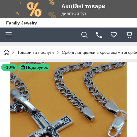
Family Jewelry
Товари та послуги
Срібні ланцюжки з хрестиками зі сріб
–10%
Подарунок