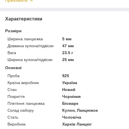
Приховати
Характеристики
Розміри
Ширина ланцюжка
5 мм
Довжина кулона/підвіски
47 мм
Вага
23.5 г
Ширина кулона/підвіски
25 мм
Основні
Проба
925
Країна виробник
Україна
Стан
Новий
Покриття
Чорніння
Плетіння ланцюжка
Бісмарк
Склад набору
Кулон, Ланцюжок
Стать
Чоловіча
Виробник
Харків Ланцюг