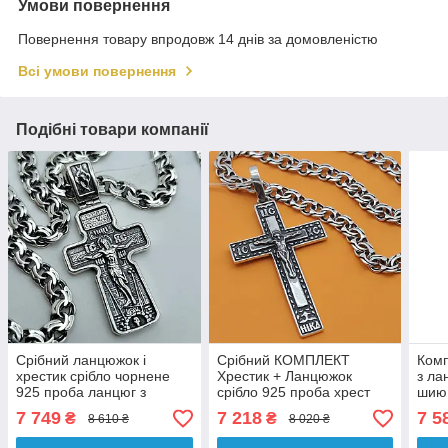
Умови повернення
Повернення товару впродовж 14 днів за домовленістю
Всі умови повернення
Подібні товари компанії
Срібний ланцюжок і
Срібний КОМПЛЕКТ
Комп
хрестик срібло чорнене
Хрестик + Ланцюжок
з ла
925 проба ланцюг з
срібло 925 проба хрест
шию 
хрестом на шию
ланцюг підвіс кулон
чор
7 749
7 218
7 5
₴
₴
8 610 ₴
8 020 ₴