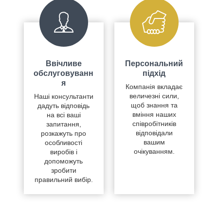
Ввічливе
Персональний
обслуговуванн
підхід
я
Компанія вкладає
величезні сили,
Наші консультанти
щоб знання та
дадуть відповідь
вміння наших
на всі ваші
співробітників
запитання,
відповідали
розкажуть про
вашим
особливості
очікуванням.
виробів і
допоможуть
зробити
правильний вибір.