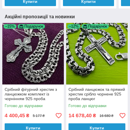
Купити
Купити
Акційні пропозиції та новинки
–15%
Подарунок
–12%
Подарунок
Срібний фігурний хрестик з
Срібний ланцюжок та прямий
ланцюжком комплект із
хрестик срібло чорнене 925
чорнінням 925 проба
проба ланцюг
Готово до відправки
Готово до відправки
4 400,45
14 678,40
₴
₴
5 177 ₴
16 680 ₴
Купити
Купити