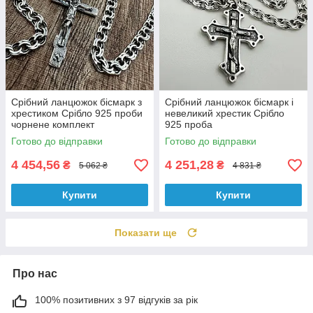
Срібний ланцюжок бісмарк з
Срібний ланцюжок бісмарк і
хрестиком Срібло 925 проби
невеликий хрестик Срібло
чорнене комплект
925 проба
Готово до відправки
Готово до відправки
4 454,56
4 251,28
₴
₴
5 062 ₴
4 831 ₴
Купити
Купити
Показати ще
Про нас
100% позитивних з 97 відгуків за рік