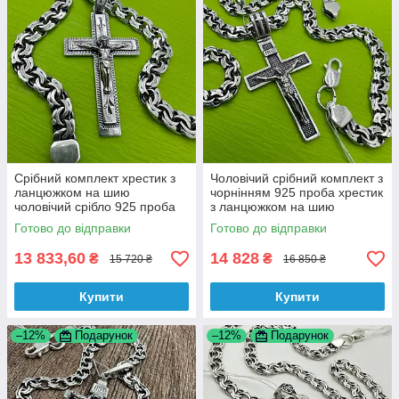
Срібний комплект хрестик з
Чоловічий срібний комплект з
ланцюжком на шию
чорнінням 925 проба хрестик
чоловічий срібло 925 проба
з ланцюжком на шию
Готово до відправки
Готово до відправки
13 833,60
14 828
₴
₴
15 720 ₴
16 850 ₴
Купити
Купити
–12%
Подарунок
–12%
Подарунок