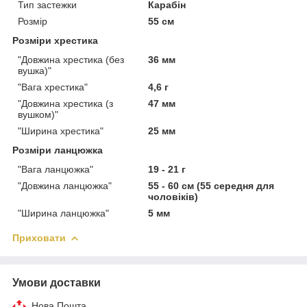
Тип застежки
Карабін
Розмір
55 см
Розміри хрестика
"Довжина хрестика (без
36 мм
вушка)"
"Вага хрестика"
4,6 г
"Довжина хрестика (з
47 мм
вушком)"
"Ширина хрестика"
25 мм
Розміри ланцюжка
"Вага ланцюжка"
19 - 21 г
"Довжина ланцюжка"
55 - 60 см (55 середня для
чоловіків)
"Ширина ланцюжка"
5 мм
Приховати
Умови доставки
Нова Пошта