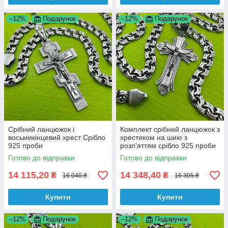
–12%
Подарунок
–12%
Подарунок
Срібний ланцюжок і
Комплект срібний ланцюжок з
восьмикінцевий хрест Срібло
хрестиком на шию з
925 проби
розп'яттям срібло 925 проби
Готово до відправки
Готово до відправки
14 115,20
14 348,40
₴
₴
16 040 ₴
16 305 ₴
Купити
Купити
–12%
Подарунок
–12%
Подарунок