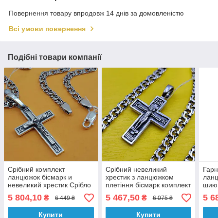
Повернення товару впродовж 14 днів за домовленістю
Всі умови повернення
Подібні товари компанії
Срібний комплект
Срібний невеликий
Гарн
ланцюжок бісмарк и
хрестик з ланцюжком
ланц
невеликий хрестик Срібло
плетіння бісмарк комплект
шию 
925 проби
ланцюг і хрест срібло 925
чор
5 804,10
5 467,50
5 6
₴
₴
6 449 ₴
6 075 ₴
проба
Купити
Купити