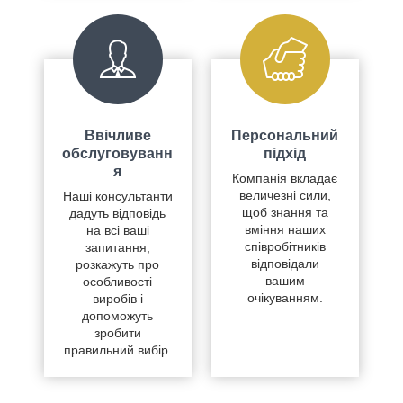
Ввічливе
Персональний
обслуговуванн
підхід
я
Компанія вкладає
величезні сили,
Наші консультанти
щоб знання та
дадуть відповідь
вміння наших
на всі ваші
співробітників
запитання,
відповідали
розкажуть про
вашим
особливості
очікуванням.
виробів і
допоможуть
зробити
правильний вибір.