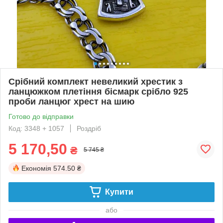
Срібний комплект невеликий хрестик з
ланцюжком плетіння бісмарк срібло 925
проби ланцюг хрест на шию
Готово до відправки
Код: 3348 + 1057
Роздріб
5 170,50
₴
5 745 ₴
Економія
574.50 ₴
Купити
або