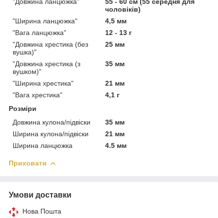
"Довжина ланцюжка"
55 - 60 см (55 середня для
чоловіків)
"Ширина ланцюжка"
4,5 мм
"Вага ланцюжка"
12 - 13 г
"Довжина хрестика (без
25 мм
вушка)"
"Довжина хрестика (з
35 мм
вушком)"
"Ширина хрестика"
21 мм
"Вага хрестика"
4,1 г
Розміри
Довжина кулона/підвіски
35 мм
Ширина кулона/підвіски
21 мм
Ширина ланцюжка
4.5 мм
Приховати
Умови доставки
Нова Пошта