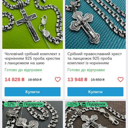
Чоловічий срібний комплект з
Срібний православний хрест
чорнінням 925 проба хрестик
та ланцюжок 925 проба
з ланцюжком на шию
комплект із чорнінням
Готово до відправки
Готово до відправки
14 828
13 948
₴
₴
16 850 ₴
15 850 ₴
Купити
Купити
–12%
Подарунок
–12%
Подарунок