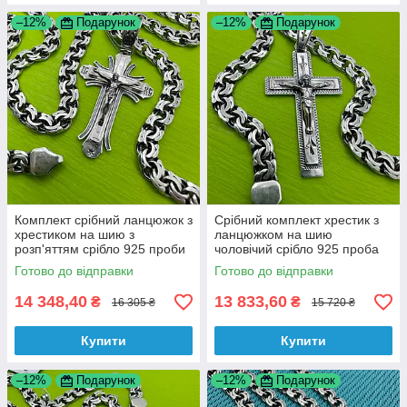
–12%
Подарунок
–12%
Подарунок
Комплект срібний ланцюжок з
Срібний комплект хрестик з
хрестиком на шию з
ланцюжком на шию
розп'яттям срібло 925 проби
чоловічий срібло 925 проба
Готово до відправки
Готово до відправки
14 348,40
13 833,60
₴
₴
16 305 ₴
15 720 ₴
Купити
Купити
–12%
Подарунок
–12%
Подарунок