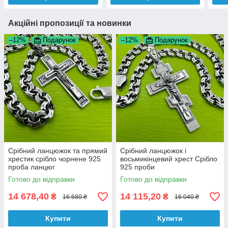
Акційні пропозиції та новинки
–12%
Подарунок
–12%
Подарунок
Срібний ланцюжок та прямий
Срібний ланцюжок і
хрестик срібло чорнене 925
восьмикінцевий хрест Срібло
проба ланцюг
925 проби
Готово до відправки
Готово до відправки
14 678,40
14 115,20
₴
₴
16 680 ₴
16 040 ₴
Купити
Купити