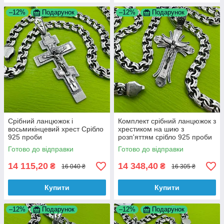
–12%
Подарунок
–12%
Подарунок
Срібний ланцюжок і
Комплект срібний ланцюжок з
восьмикінцевий хрест Срібло
хрестиком на шию з
925 проби
розп'яттям срібло 925 проби
Готово до відправки
Готово до відправки
14 115,20
14 348,40
₴
₴
16 040 ₴
16 305 ₴
Купити
Купити
–12%
Подарунок
–12%
Подарунок