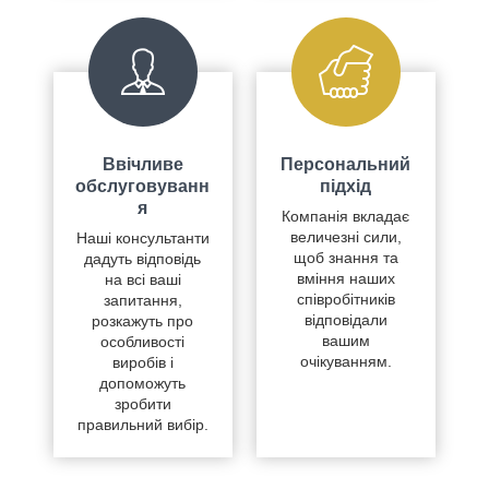
Ввічливе
Персональний
обслуговуванн
підхід
я
Компанія вкладає
величезні сили,
Наші консультанти
щоб знання та
дадуть відповідь
вміння наших
на всі ваші
співробітників
запитання,
відповідали
розкажуть про
вашим
особливості
очікуванням.
виробів і
допоможуть
зробити
правильний вибір.