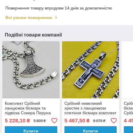
Повернення товару впродовж 14 днів за домовленістю
Всі умови повернення
Подібні товари компанії
Комплект Срібний
Срібний невеликий
Сріб
ланцюжок бісмарк та
хрестик з ланцюжком
бісм
підвіска Сокира Перуна
плетіння бісмарк комплект
Сріб
кулон на шию срібло 925
ланцюг і хрест срібло 925
комп
5 228,10
5 467,50
4 4
₴
₴
5 809 ₴
6 075 ₴
проби чорнене
проба
Купити
Купити