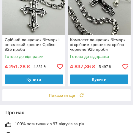
Срібний ланцюжок бісмарк і
Комплект ланцюжок бісмарк
невеликий хрестик Срібло
зі срібним хрестиком срібло
925 проба
чорнене 925 проби
Готово до відправки
Готово до відправки
4 251,28
4 837,36
₴
₴
4 831 ₴
5 497 ₴
Купити
Купити
Показати ще
Про нас
100% позитивних з 97 відгуків за рік