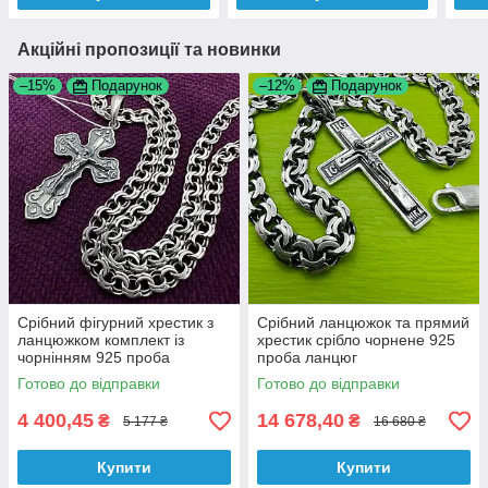
Акційні пропозиції та новинки
–15%
Подарунок
–12%
Подарунок
Срібний фігурний хрестик з
Срібний ланцюжок та прямий
ланцюжком комплект із
хрестик срібло чорнене 925
чорнінням 925 проба
проба ланцюг
Готово до відправки
Готово до відправки
4 400,45
14 678,40
₴
₴
5 177 ₴
16 680 ₴
Купити
Купити