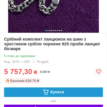
Срібний комплект ланцюжок на шию з
хрестиком срібло чорнене 925 проби ланцюг
бісмарк
Готово до відправки
Код: 3476 + 1057
Роздріб
5 757,30
₴
6 397 ₴
Економія
639.70 ₴
Купити
або