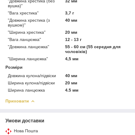
"Довжина хрестика (без
32 мм
вушка)"
"Вага хрестика"
3,7 г
"Довжина хрестика (з
40 мм
вушком)"
"Ширина хрестика"
20 мм
"Вага ланцюжка"
12 - 13 г
"Довжина ланцюжка"
55 - 60 см (55 середня для
чоловіків)
"Ширина ланцюжка"
4,5 мм
Розміри
Довжина кулона/підвіски
40 мм
Ширина кулона/підвіски
20 мм
Ширина ланцюжка
4.5 мм
Приховати
Умови доставки
Нова Пошта