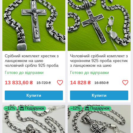
Срібний комплект хрестик з
Чоловічий срібний комплект з
ланцюжком на шию
чорнінням 925 проба хрестик
чоловічий срібло 925 проба
з ланцюжком на шию
Готово до відправки
Готово до відправки
13 833,60
14 828
₴
₴
15 720 ₴
16 850 ₴
Купити
Купити
–12%
Подарунок
–12%
Подарунок