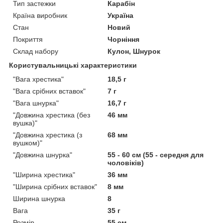
Тип застежки
Карабін
Країна виробник
Україна
Стан
Новий
Покриття
Чорніння
Склад набору
Кулон, Шнурок
Користувальницькі характеристики
"Вага хрестика"
18,5 г
"Вага срібних вставок"
7 г
"Вага шнурка"
16,7 г
"Довжина хрестика (без
46 мм
вушка)"
"Довжина хрестика (з
68 мм
вушком)"
"Довжина шнурка"
55 - 60 см (55 - середня для
чоловіків)
"Ширина хрестика"
36 мм
"Ширина срібних вставок"
8 мм
Ширина шнурка
8
Вага
35 г
Розмір
55 см