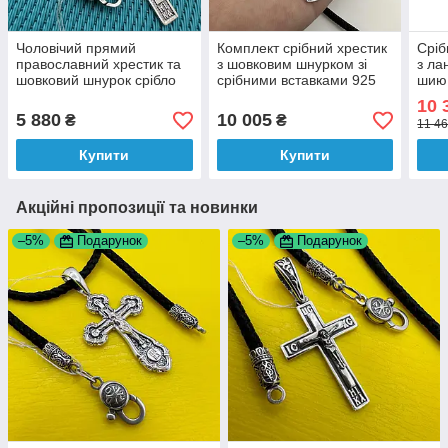
Чоловічий прямий
Комплект срібний хрестик
Сріб
православний хрестик та
з шовковим шнурком зі
з ла
шовковий шнурок срібло
срібними вставками 925
шию 
925 проби чорнене
проби
чор
10 
5 880
10 005
₴
₴
11 46
Купити
Купити
Акційні пропозиції та новинки
–5%
Подарунок
–5%
Подарунок