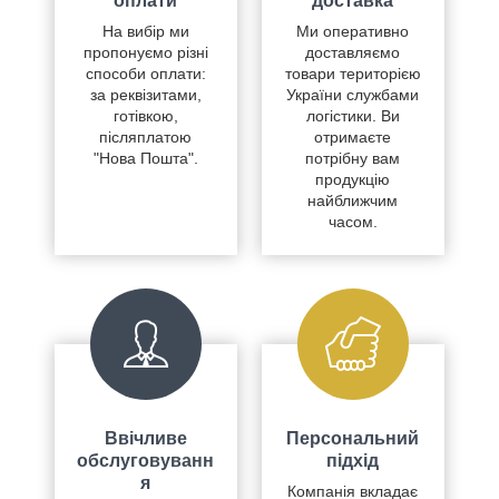
оплати
доставка
На вибір ми
Ми оперативно
пропонуємо різні
доставляємо
способи оплати:
товари територією
за реквізитами,
України службами
готівкою,
логістики. Ви
післяплатою
отримаєте
"Нова Пошта".
потрібну вам
продукцію
найближчим
часом.
Ввічливе
Персональний
обслуговуванн
підхід
я
Компанія вкладає