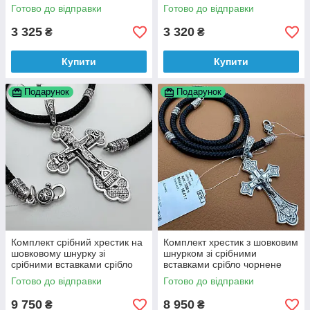
Готово до відправки
Готово до відправки
3 325
3 320
₴
₴
Купити
Купити
Подарунок
Подарунок
Комплект срібний хрестик на
Комплект хрестик з шовковим
шовковому шнурку зі
шнурком зі срібними
срібними вставками срібло
вставками срібло чорнене
чорнене 925 проби
925 проби
Готово до відправки
Готово до відправки
9 750
8 950
₴
₴