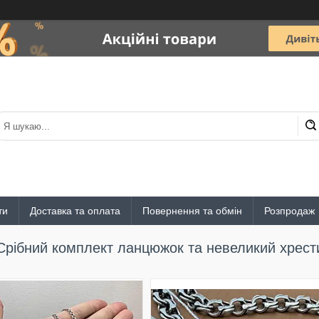
ти
Доставка та оплата
Повернення та обмін
Розпродаж
Срібний комплект ланцюжок та невеликий хрест