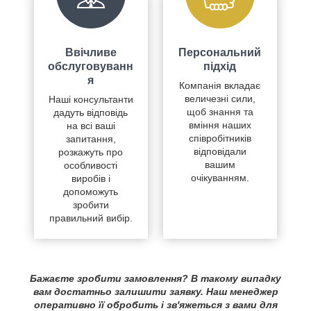
Ввічливе
Персональний
обслуговуванн
підхід
я
Компанія вкладає
величезні сили,
Наші консультанти
щоб знання та
дадуть відповідь
вміння наших
на всі ваші
співробітників
запитання,
відповідали
розкажуть про
вашим
особливості
очікуванням.
виробів і
допоможуть
зробити
правильний вибір.
Бажаєте зробити замовлення? В такому випадку
вам достатньо залишити заявку. Наш менеджер
оперативно її обробить і зв'яжеться з вами для