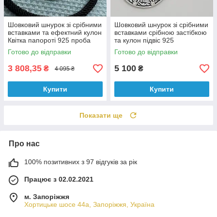
Шовковий шнурок зі срібними
Шовковий шнурок зі срібними
вставками та ефектний кулон
вставками срібною застібкою
Квітка папороті 925 проба
та кулон підвіс 925
чорніння
Готово до відправки
Готово до відправки
3 808,35
5 100
₴
₴
4 095 ₴
Купити
Купити
Показати ще
Про нас
100% позитивних з 97 відгуків за рік
Працює з 02.02.2021
м. Запоріжжя
Хортицьке шосе 44а, Запоріжжя, Україна