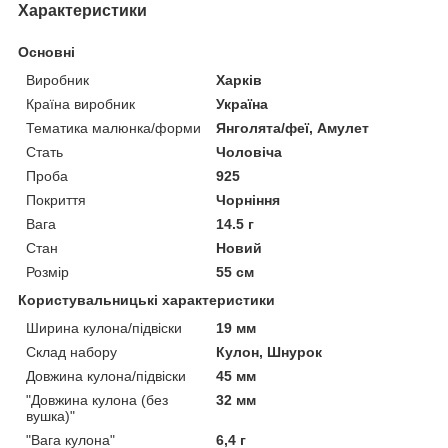
Характеристики
Основні
Виробник
Харків
Країна виробник
Україна
Тематика малюнка/форми
Янголята/феї, Амулет
Стать
Чоловіча
Проба
925
Покриття
Чорніння
Вага
14.5 г
Стан
Новий
Розмір
55 см
Користувальницькі характеристики
Ширина кулона/підвіски
19 мм
Склад набору
Кулон, Шнурок
Довжина кулона/підвіски
45 мм
"Довжина кулона (без
32 мм
вушка)"
"Вага кулона"
6,4 г