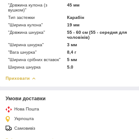
"Довжина кулона (з
45 мм
вушком)"
Тип застежки
Карабін
"Ширина кулона"
19 мм
"Довжина шнурка"
55 - 60 см (55 - середня для
чоловіків)
"Ширина шнурка"
3 мм
"Вага шнурка"
8,4 г
"Ширина срібних вставок"
5 мм
Ширина шнурка
5.0
Приховати
Умови доставки
Нова Пошта
Укрпошта
Самовивіз