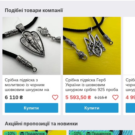
Подібні товари компанії
Срібна підвіска з
Срібна підвіска Герб
Сріб
молитвою із чорним
України із шовковим
чор
шовковим шнурком на
шнурком срібло 925 проба
шнур
шию срібло 925 проба
сріб
6 110
5 593,50
4 9
₴
₴
6 215 ₴
Купити
Купити
Акційні пропозиції та новинки
–10%
Подарунок
–10%
Подарунок