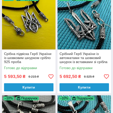
Срібна підвіска Герб України
Срібний Герб України із
із шовковим шнурком срібло
автоматами та шовковий
925 проба
шнурок із вставками зі срібла
925 проби
Готово до відправки
Готово до відправки
5 593,50
5 692,50
₴
₴
6 215 ₴
6 325 ₴
Купити
Купити
–10%
Подарунок
–10%
Подарунок