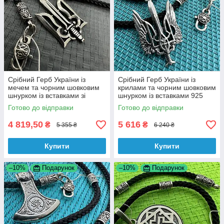
Срібний Герб України із
Срібний Герб України із
мечем та чорним шовковим
крилами та чорним шовковим
шнурком із вставками зі
шнурком із вставками 925
срібла 925 проби
проби
Готово до відправки
Готово до відправки
4 819,50
5 616
₴
₴
5 355 ₴
6 240 ₴
Купити
Купити
–10%
Подарунок
–10%
Подарунок