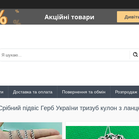
ти
Доставка та оплата
Повернення та обмін
Розпродаж
Срібний підвіс Герб України тризуб кулон з лан