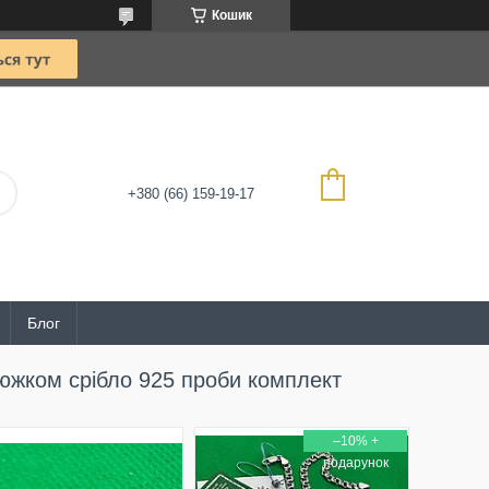
Кошик
+380 (66) 159-19-17
Блог
цюжком срібло 925 проби комплект
–10%