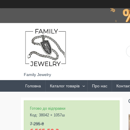
Family Jewelry
Головна
Каталог товарів
Про нас
Контак
Готово до відправки
Код:
38042 + 1057ш
7 295 ₴