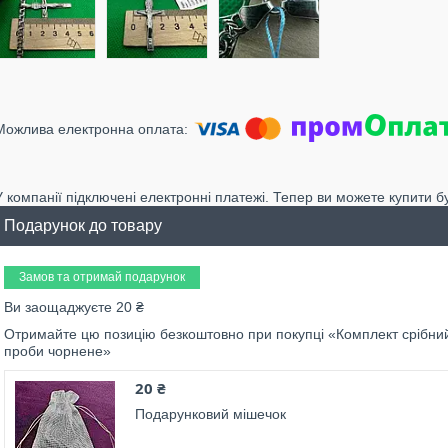
У компанії підключені електронні платежі. Тепер ви можете купити б
Подарунок до товару
Замов та отримай подарунок
Ви заощаджуєте 20 ₴
Отримайте цю позицію безкоштовно при покупці «Комплект срібни
проби чорнене»
20 ₴
Подарунковий мішечок