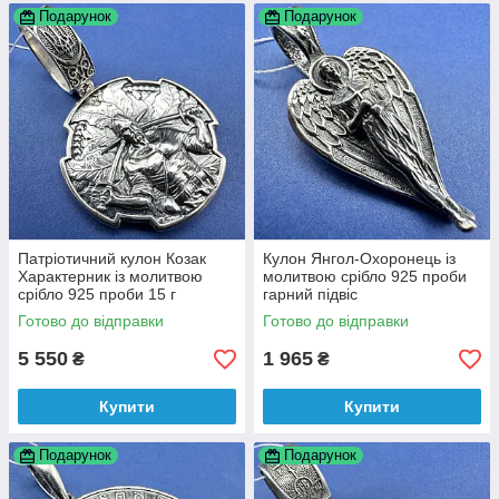
Подарунок
Подарунок
Патріотичний кулон Козак
Кулон Янгол-Охоронець із
Характерник із молитвою
молитвою срібло 925 проби
срібло 925 проби 15 г
гарний підвіс
Готово до відправки
Готово до відправки
5 550
1 965
₴
₴
Купити
Купити
Подарунок
Подарунок