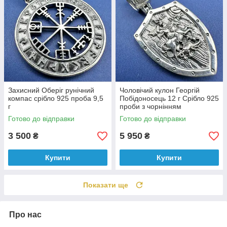
Захисний Оберіг рунічний
Чоловічий кулон Георгій
компас срібло 925 проба 9,5
Побідоносець 12 г Срібло 925
г
проби з чорнінням
Готово до відправки
Готово до відправки
3 500
5 950
₴
₴
Купити
Купити
Показати ще
Про нас