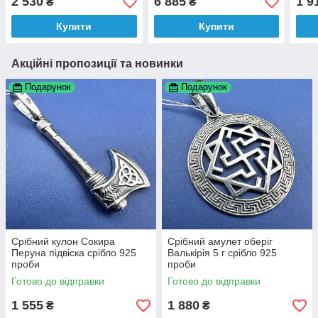
2 530
6 885
1 9
₴
₴
Купити
Купити
Акційні пропозиції та новинки
Подарунок
Подарунок
Срібний кулон Сокира
Срібний амулет оберіг
Перуна підвіска срібло 925
Валькірія 5 г срібло 925
проби
проби
Готово до відправки
Готово до відправки
1 555
1 880
₴
₴