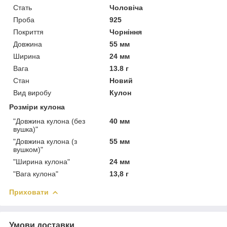
Стать
Чоловіча
Проба
925
Покриття
Чорніння
Довжина
55 мм
Ширина
24 мм
Вага
13.8 г
Стан
Новий
Вид виробу
Кулон
Розміри кулона
"Довжина кулона (без
40 мм
вушка)"
"Довжина кулона (з
55 мм
вушком)"
"Ширина кулона"
24 мм
"Вага кулона"
13,8 г
Приховати
Умови доставки