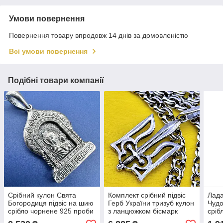
Умови повернення
Повернення товару впродовж 14 днів за домовленістю
Всі умови повернення
Подібні товари компанії
Срібний кулон Свята
Комплект срібний підвіс
Лада
Богородиця підвіс на шию
Герб України тризуб кулон
Чудо
срібло чорнене 925 проби
з ланцюжком бісмарк
сріб
срібло 925 проби