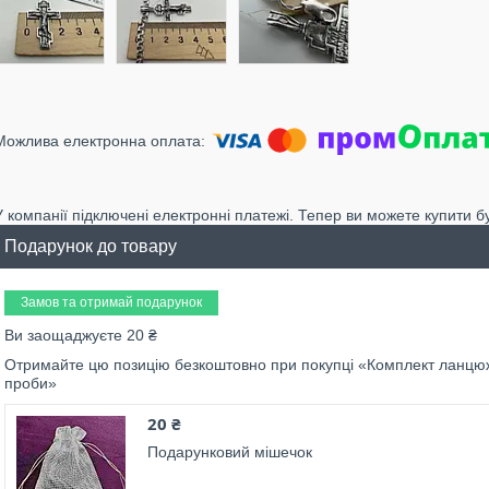
У компанії підключені електронні платежі. Тепер ви можете купити б
Подарунок до товару
Замов та отримай подарунок
Ви заощаджуєте 20 ₴
Отримайте цю позицію безкоштовно при покупці «Комплект ланцюжо
проби»
20 ₴
Подарунковий мішечок