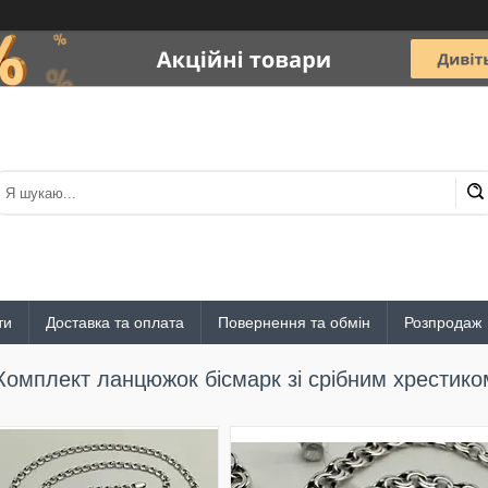
ти
Доставка та оплата
Повернення та обмін
Розпродаж
Комплект ланцюжок бісмарк зі срібним хрестико