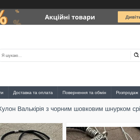
ти
Доставка та оплата
Повернення та обмін
Розпродаж
Кулон Валькірія з чорним шовковим шнурком ср