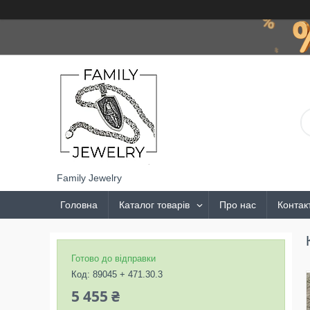
Family Jewelry
Головна
Каталог товарів
Про нас
Контак
Готово до відправки
Код:
89045 + 471.30.3
5 455 ₴