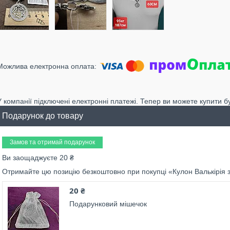
У компанії підключені електронні платежі. Тепер ви можете купити б
Подарунок до товару
Замов та отримай подарунок
Ви заощаджуєте 20 ₴
Отримайте цю позицію безкоштовно при покупці «Кулон Валькірія
20 ₴
Подарунковий мішечок