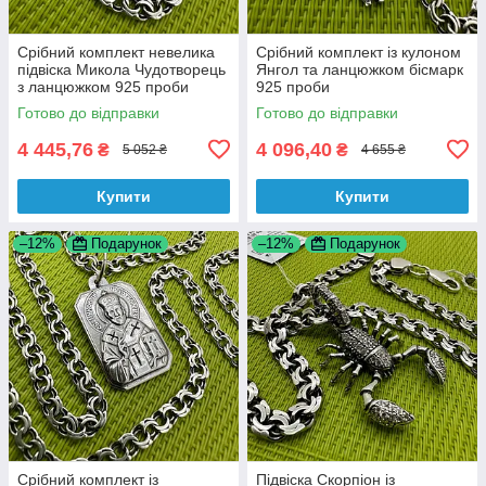
Срібний комплект невелика
Срібний комплект із кулоном
підвіска Микола Чудотворець
Янгол та ланцюжком бісмарк
з ланцюжком 925 проби
925 проби
Готово до відправки
Готово до відправки
4 445,76
4 096,40
₴
₴
5 052 ₴
4 655 ₴
Купити
Купити
–12%
Подарунок
–12%
Подарунок
Срібний комплект із
Підвіска Скорпіон із