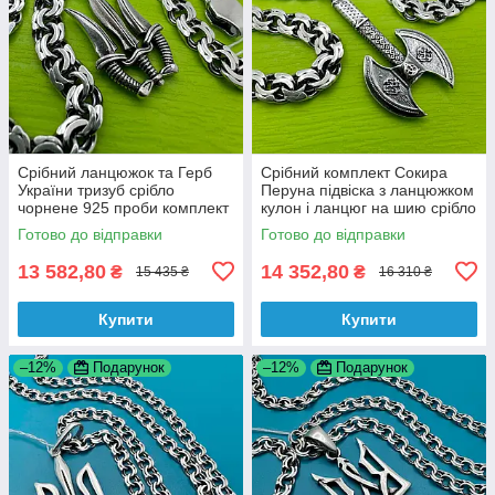
Срібний ланцюжок та Герб
Срібний комплект Сокира
України тризуб срібло
Перуна підвіска з ланцюжком
чорнене 925 проби комплект
кулон і ланцюг на шию срібло
925 проби
Готово до відправки
Готово до відправки
13 582,80
14 352,80
₴
₴
15 435 ₴
16 310 ₴
Купити
Купити
–12%
Подарунок
–12%
Подарунок