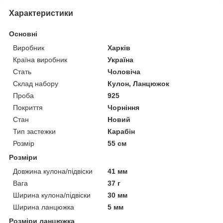
Характеристики
Основні
Виробник
Харків
Країна виробник
Україна
Стать
Чоловіча
Склад набору
Кулон, Ланцюжок
Проба
925
Покриття
Чорніння
Стан
Новий
Тип застежки
Карабін
Розмір
55 см
Розміри
Довжина кулона/підвіски
41 мм
Вага
37 г
Ширина кулона/підвіски
30 мм
Ширина ланцюжка
5 мм
Розміри ланцюжка