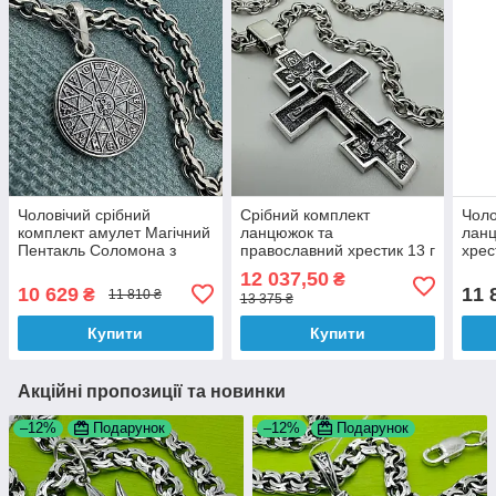
Чоловічий срібний
Срібний комплект
Чоло
комплект амулет Магічний
ланцюжок та
ланц
Пентакль Соломона з
православний хрестик 13 г
хрес
ланцюжком струмок
з розп'яттям чорніння
збер
12 037,50
₴
срібло 925 проба чорніння
срібло 925 проби
з чо
10 629
11 
₴
11 810 ₴
13 375 ₴
Купити
Купити
Акційні пропозиції та новинки
–12%
Подарунок
–12%
Подарунок