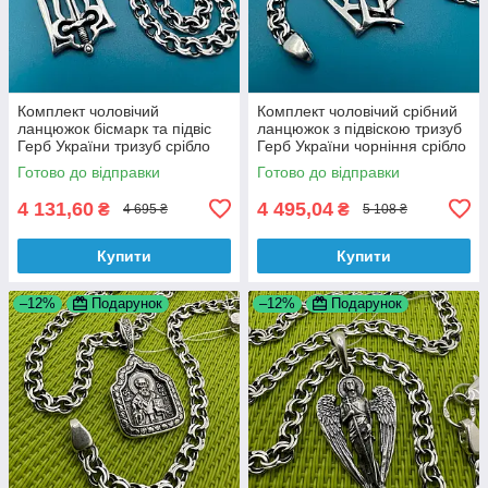
Комплект чоловічий
Комплект чоловічий срібний
ланцюжок бісмарк та підвіс
ланцюжок з підвіскою тризуб
Герб України тризуб срібло
Герб України чорніння срібло
925 проба
925 проба
Готово до відправки
Готово до відправки
4 131,60
4 495,04
₴
₴
4 695 ₴
5 108 ₴
Купити
Купити
–12%
Подарунок
–12%
Подарунок