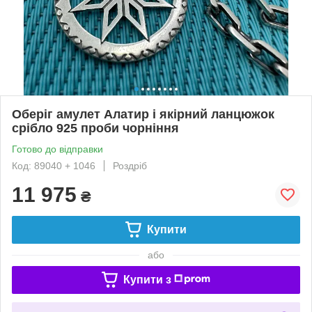
Оберіг амулет Алатир і якірний ланцюжок
срібло 925 проби чорніння
Готово до відправки
Код: 89040 + 1046
Роздріб
11 975
₴
Купити
або
Купити з