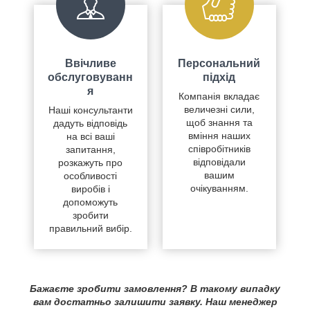
Ввічливе
Персональний
обслуговуванн
підхід
я
Компанія вкладає
величезні сили,
Наші консультанти
щоб знання та
дадуть відповідь
вміння наших
на всі ваші
співробітників
запитання,
відповідали
розкажуть про
вашим
особливості
очікуванням.
виробів і
допоможуть
зробити
правильний вибір.
Бажаєте зробити замовлення? В такому випадку
вам достатньо залишити заявку. Наш менеджер