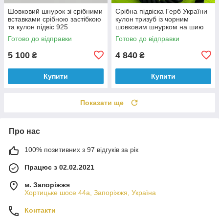
Шовковий шнурок зі срібними
Срібна підвіска Герб України
вставками срібною застібкою
кулон тризуб із чорним
та кулон підвіс 925
шовковим шнурком на шию
срібло 925 проба
Готово до відправки
Готово до відправки
5 100
4 840
₴
₴
Купити
Купити
Показати ще
Про нас
100% позитивних з 97 відгуків за рік
Працює з 02.02.2021
м. Запоріжжя
Хортицьке шосе 44а, Запоріжжя, Україна
Контакти