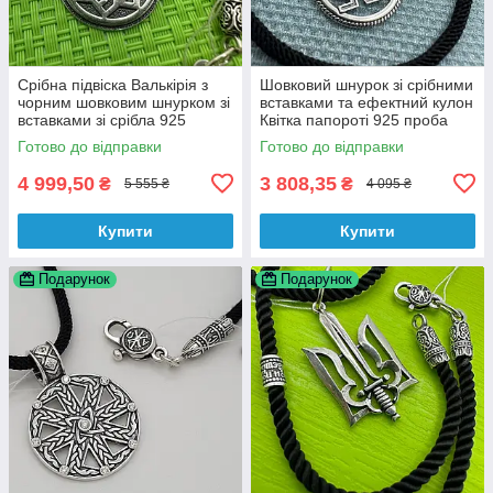
Срібна підвіска Валькірія з
Шовковий шнурок зі срібними
чорним шовковим шнурком зі
вставками та ефектний кулон
вставками зі срібла 925
Квітка папороті 925 проба
проби
чорніння
Готово до відправки
Готово до відправки
4 999,50
3 808,35
₴
₴
5 555 ₴
4 095 ₴
Купити
Купити
Подарунок
Подарунок