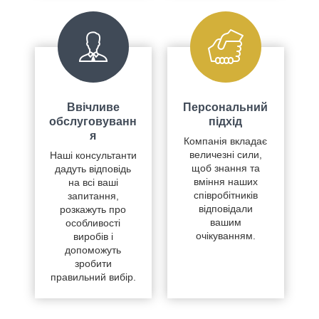
Ввічливе
Персональний
обслуговуванн
підхід
я
Компанія вкладає
величезні сили,
Наші консультанти
щоб знання та
дадуть відповідь
вміння наших
на всі ваші
співробітників
запитання,
відповідали
розкажуть про
вашим
особливості
очікуванням.
виробів і
допоможуть
зробити
правильний вибір.