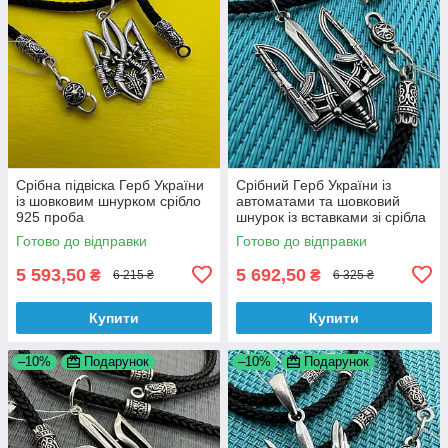
Срібна підвіска Герб України
Срібний Герб України із
із шовковим шнурком срібло
автоматами та шовковий
925 проба
шнурок із вставками зі срібла
925 проби
Готово до відправки
Готово до відправки
5 593,50
5 692,50
₴
₴
6 215 ₴
6 325 ₴
Купити
Купити
–10%
Подарунок
–10%
Подарунок