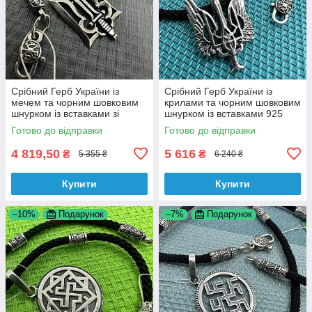
Срібний Герб України із
Срібний Герб України із
мечем та чорним шовковим
крилами та чорним шовковим
шнурком із вставками зі
шнурком із вставками 925
срібла 925 проби
проби
Готово до відправки
Готово до відправки
4 819,50
5 616
₴
₴
5 355 ₴
6 240 ₴
Купити
Купити
–10%
Подарунок
–7%
Подарунок