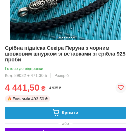
Срібна підвіска Секіра Перуна з чорним
шовковим шнурком зі вставками зі срібла 925
проби
Готово до відправки
Код: 89032 + 471.30.5
Роздріб
4 441,50
₴
4 935 ₴
Економія
493.50 ₴
Купити
або