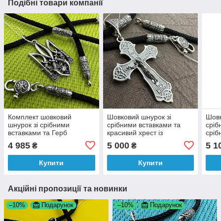
Подібні товари компанії
Комплект шовковий
Шовковий шнурок зі
Шовк
шнурок зі срібними
срібними вставками та
сріб
вставками та Герб
красивий хрест із
сріб
України-тризуб срібло 925
розп`яттям срібло
куло
4 985
5 000
5 1
₴
₴
проби
чорнене 925 проби
Купити
Купити
Акційні пропозиції та новинки
–10%
Подарунок
–10%
Подарунок