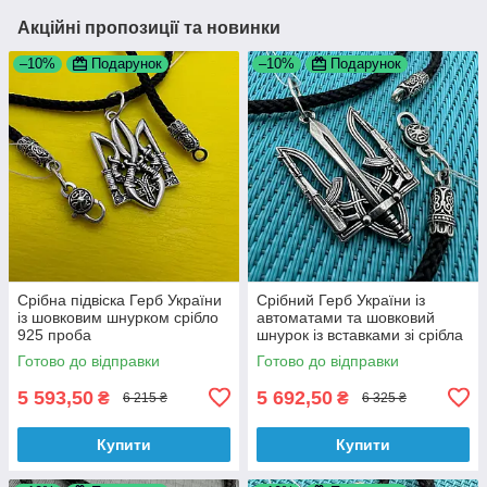
Акційні пропозиції та новинки
–10%
Подарунок
–10%
Подарунок
Срібна підвіска Герб України
Срібний Герб України із
із шовковим шнурком срібло
автоматами та шовковий
925 проба
шнурок із вставками зі срібла
925 проби
Готово до відправки
Готово до відправки
5 593,50
5 692,50
₴
₴
6 215 ₴
6 325 ₴
Купити
Купити