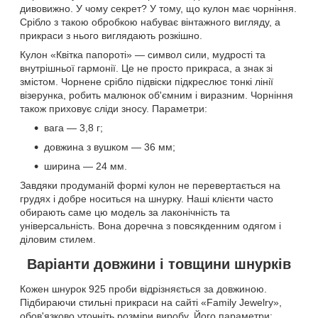
дивовижно. У чому секрет? У тому, що кулон має чорніння.
Срібло з такою обробкою набуває вінтажного вигляду, а
прикраси з нього виглядають розкішно.
Кулон «Квітка папороті» — символ сили, мудрості та
внутрішньої гармонії. Це не просто прикраса, а знак зі
змістом. Чорнене срібло підвіски підкреслює тонкі лінії
візерунка, робить малюнок об'ємним і виразним. Чорніння
також приховує сліди зносу. Параметри:
вага — 3,8 г;
довжина з вушком — 36 мм;
ширина — 24 мм.
Завдяки продуманій формі кулон не перевертається на
грудях і добре носиться на шнурку. Наші клієнти часто
обирають саме цю модель за лаконічність та
універсальність. Вона доречна з повсякденним одягом і
діловим стилем.
Варіанти довжини і товщини шнурків
Кожен шнурок 925 проби відрізняється за довжиною.
Підбираючи стильні прикраси на сайті «Family Jewelry»,
обов'язково уточніть розміри виробу. Його параметри: