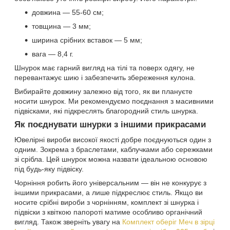
довжина — 55-60 см;
товщина — 3 мм;
ширина срібних вставок — 5 мм;
вага — 8,4 г.
Шнурок має гарний вигляд на тілі та поверх одягу, не
перевантажує шию і забезпечить збереження кулона.
Вибирайте довжину залежно від того, як ви плануєте
носити шнурок. Ми рекомендуємо поєднання з масивними
підвісками, які підкреслять благородний стиль шнурка.
Як поєднувати шнурки з іншими прикрасами
Ювелірні вироби високої якості добре поєднуються один з
одним. Зокрема з браслетами, каблучками або сережками
зі срібла. Цей шнурок можна назвати ідеальною основою
під будь-яку підвіску.
Чорніння робить його універсальним — він не конкурує з
іншими прикрасами, а лише підкреслює стиль. Якщо ви
носите срібні вироби з чорнінням, комплект зі шнурка і
підвіски з квіткою папороті матиме особливо органічний
вигляд. Також зверніть увагу на
Комплект оберіг Меч в зірці