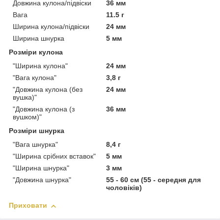
Довжина кулона/підвіски
36 мм
Вага
11.5 г
Ширина кулона/підвіски
24 мм
Ширина шнурка
5 мм
Розміри кулона
"Ширина кулона"
24 мм
"Вага кулона"
3,8 г
"Довжина кулона (без
24 мм
вушка)"
"Довжина кулона (з
36 мм
вушком)"
Розміри шнурка
"Вага шнурка"
8,4 г
"Ширина срібних вставок"
5 мм
"Ширина шнурка"
3 мм
"Довжина шнурка"
55 - 60 см (55 - середня для
чоловіків)
Приховати