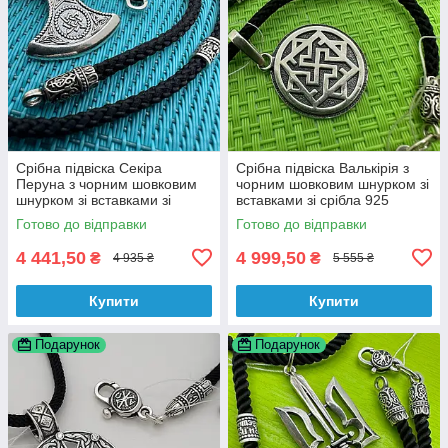
Срібна підвіска Секіра
Срібна підвіска Валькірія з
Перуна з чорним шовковим
чорним шовковим шнурком зі
шнурком зі вставками зі
вставками зі срібла 925
срібла 925 проби
проби
Готово до відправки
Готово до відправки
4 441,50
4 999,50
₴
₴
4 935 ₴
5 555 ₴
Купити
Купити
Подарунок
Подарунок