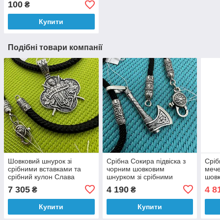
100
₴
Купити
Подібні товари компанії
Шовковий шнурок зі
Срібна Сокира підвіска з
Сріб
срібними вставками та
чорним шовковим
мече
срібний кулон Слава
шнурком зі срібними
шовк
Україні комплект 925
вставками 925 проби
вста
7 305
4 190
4 8
₴
₴
проба
про
Купити
Купити