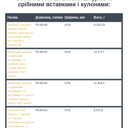
срібними вставками і кулонами:
Назва
Довжина, см/мм
Ширина, мм
Вага, г
Срібний комплект
55-60/46
4/19
9-10/2,8
православний
прямий хрестик та
ланцюжок срібло
925 проби із
чорнінням
Шовковий шнурок
55-60/45
8/30
10,2/17
зі срібними
вставками та
срібний кулон
Слава Україні
комплект 925
проба
Шовковий шнурок
55-60/40
5/36
11,8/8,4
зі срібними
вставками та
застібкою та кулон
Сокира Перуна
срібло 925 проби
Срібний Герб
55-60/40
5/18
8,5/3,6
України із мечем
та чорним
шовковим шнурком
із вставками зі