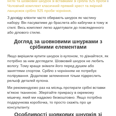
Інглії та шовковий шнурок зі вставками зі срібла 925 проби
і
Чоловічий комплект класичний прямий хрест та якірний
ланцюжок срібло 925 проби чорніння
.
З досвіду клієнти часто обирають шнурок як частину
набору. Він пасуватиме до браслета або каблучки в тому ж
стилі. Весь комплект легко адаптувати до повсякденного
або ділового стилю.
Догляд за шовковими шнурками з
срібними елементами
Якщо вирішили купити шнурок із кулоном, то дізнайтеся, як
потрібно за ним доглядати. Шовковий шнурок не любить
вологу. Тому краще знімати його перед душем або
заняттями спортом. Срібло з чорнінням не потребує
полірування. Додаткове затемнення тільки підкреслить
рельєф деталей кулона.
Ми рекомендуємо раз на місяць протирати срібні вставки
м'якою тканиною. Зберігайте прикрасу в окремому
мішечку, який ми надаємо безкоштовно. Якщо потрібна
подарункова коробочка, то просто скажіть про це
консультанту.
Особливості шовкових шнурків зі