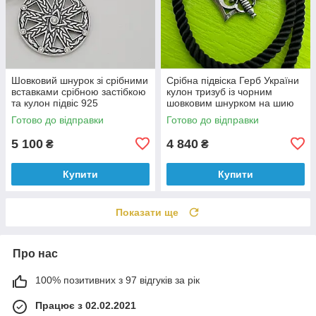
Шовковий шнурок зі срібними
Срібна підвіска Герб України
вставками срібною застібкою
кулон тризуб із чорним
та кулон підвіс 925
шовковим шнурком на шию
срібло 925 проба
Готово до відправки
Готово до відправки
5 100
4 840
₴
₴
Купити
Купити
Показати ще
Про нас
100% позитивних з 97 відгуків за рік
Працює з 02.02.2021