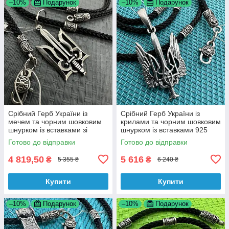
–10%
Подарунок
–10%
Подарунок
Срібний Герб України із
Срібний Герб України із
мечем та чорним шовковим
крилами та чорним шовковим
шнурком із вставками зі
шнурком із вставками 925
срібла 925 проби
проби
Готово до відправки
Готово до відправки
4 819,50
5 616
₴
₴
5 355 ₴
6 240 ₴
Купити
Купити
–10%
Подарунок
–10%
Подарунок