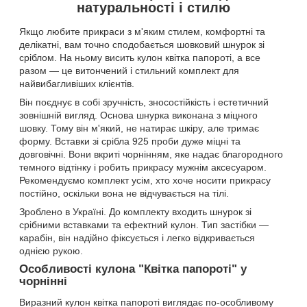
натуральності і стилю
Якщо любите прикраси з м'яким стилем, комфортні та
делікатні, вам точно сподобається шовковий шнурок зі
сріблом. На ньому висить кулон квітка папороті, а все
разом — це витончений і стильний комплект для
найвибагливіших клієнтів.
Він поєднує в собі зручність, зносостійкість і естетичний
зовнішній вигляд. Основа шнурка виконана з міцного
шовку. Тому він м'який, не натирає шкіру, але тримає
форму. Вставки зі срібла 925 проби дуже міцні та
довговічні. Вони вкриті чорнінням, яке надає благородного
темного відтінку і робить прикрасу мужнім аксесуаром.
Рекомендуємо комплект усім, хто хоче носити прикрасу
постійно, оскільки вона не відчувається на тілі.
Зроблено в Україні. До комплекту входить шнурок зі
срібними вставками та ефектний кулон. Тип застібки —
карабін, він надійно фіксується і легко відкривається
однією рукою.
Особливості кулона "Квітка папороті" у
чорнінні
Виразний кулон квітка папороті виглядає по-особливому