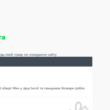
удь-який товар не покидаючи сайту.
беріг Меч у зірці Інглії та ланцюжок бісмарк срібло