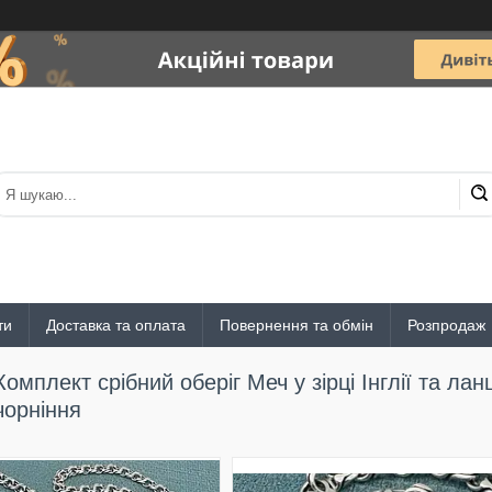
ти
Доставка та оплата
Повернення та обмін
Розпродаж
Комплект срібний оберіг Меч у зірці Інглії та ла
чорніння