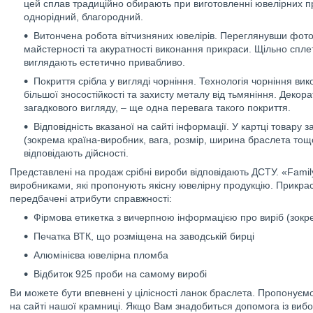
цей сплав традиційно обирають при виготовленні ювелірних п
однорідний, благородний.
Витончена робота вітчизняних ювелірів. Переглянувши фото 
майстерності та акуратності виконання прикраси. Щільно спле
виглядають естетично привабливо.
Покриття срібла у вигляді чорніння. Технологія чорніння в
більшої зносостійкості та захисту металу від тьмяніння. Деко
загадкового вигляду, – ще одна перевага такого покриття.
Відповідність вказаної на сайті інформації. У картці товару
(зокрема країна-виробник, вага, розмір, ширина браслета тощ
відповідають дійсності.
Представлені на продаж срібні вироби відповідають ДСТУ. «Famil
виробниками, які пропонують якісну ювелірну продукцію. Прикра
передбачені атрибути справжності:
Фірмова етикетка з вичерпною інформацією про виріб (зокр
Печатка ВТК, що розміщена на заводській бирці
Алюмінієва ювелірна пломба
Відбиток 925 проби на самому виробі
Ви можете бути впевнені у цілісності ланок браслета. Пропонуєм
на сайті нашої крамниці. Якщо Вам знадобиться допомога із вибо