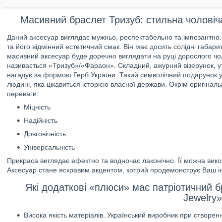
Масивний браслет Тризуб: стильна чоловіч
Даний аксесуар виглядає мужньо, респектабельно та імпозантно.
та його відмінний естетичний смак. Він має досить солідні габари
масивний аксесуар буде доречно виглядати на руці дорослого чол
називається «Тризуб»/«Фараон». Складний, ажурний візерунок, у
нагадує за формою Герб України. Такий символічний подарунок у 
людині, яка цікавиться історією власної держави. Окрім оригіналь
переваги:
Міцність
Надійність
Довговічність
Універсальність
Прикраса виглядає ефектно та водночас лаконічно. Її можна вик
Аксесуар стане яскравим акцентом, котрий продемонструє Ваш ін
Які додаткові «плюси» має патріотичний бр
Jewelry»
Висока якість матеріалів. Український виробник при створен