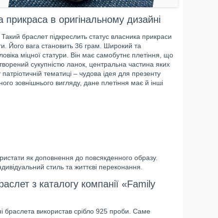
а прикраса в оригінальному дизайні
 Такий браслет підкреслить статус власника прикраси
ти. Його вага становить 36 грам. Широкий та
овіка міцної статури. Він має самобутнє плетіння, що
творений сукупністю ланок, центральна частина яких
патріотичній тематиці – чудова ідея для презенту
ного зовнішнього вигляду, дане плетіння має й інші
ористати як доповнення до повсякденного образу.
дивідуальний стиль та життєві переконання.
аслет з каталогу компанії «Family
ні браслета використав срібло 925 проби. Саме