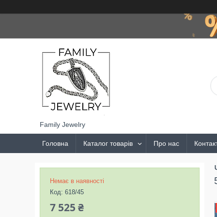
Family Jewelry
Головна
Каталог товарів
Про нас
Контак
Немає в наявності
Код:
618/45
7 525 ₴