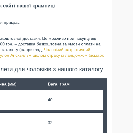
 сайті нашої крамниці
ля прикрас
коштовної доставки. Це можливо при покупці від
00 грн. – доставка безкоштовна за умови оплати на
о каталогу (наприклад,
Чоловічий патріотичний
кулон Агісхьяльм шолом страху із ланцюжком бісмарк
лети для чоловіків з нашого каталогу
на (мм)
Вага, грам
40
32