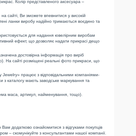
рикрас. Колір представленого аксесуара –
на сайті, Ви зможете впевнитися у високій
тені ланки виробу надійно тримаються воєдино та
икористовується для надання ювелірним виробам
ративний ефект, що дозволяє надати прикрасі дещо
 зазначена достовірна інформація про виріб
о). На сайті розміщені реальні фото прикраси, що
y Jewelry» працює з відповідальними компаніями-
си з каталогу мають заводське маркування та
ема маса, артикул, найменування, тощо).
о Вам додатково ознайомитися з відгуками покупців
ром – скомунікуйте з консультантами нашої компанії.