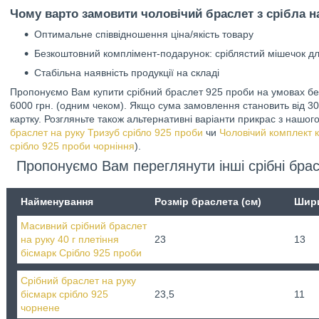
Чому варто замовити чоловічий браслет з срібла на
Оптимальне співвідношення ціна/якість товару
Безкоштовний комплімент-подарунок: сріблястий мішечок д
Стабільна наявність продукції на складі
Пропонуємо Вам купити срібний браслет 925 проби на умовах без
6000 грн. (одним чеком). Якщо сума замовлення становить від 30
картку. Розгляньте також альтернативні варіанти прикрас з нашог
браслет на руку Тризуб срібло 925 проби
чи
Чоловічий комплект 
срібло 925 проби чорніння
).
Пропонуємо Вам переглянути інші срібні брас
Найменування
Розмір браслета (см)
Шири
Масивний срібний браслет
на руку 40 г плетіння
23
13
бісмарк Срібло 925 проби
Срібний браслет на руку
бісмарк срібло 925
23,5
11
чорнене