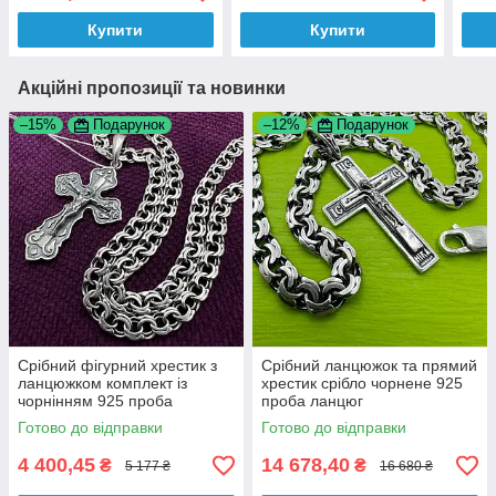
проби чорнене
Купити
Купити
Акційні пропозиції та новинки
–15%
Подарунок
–12%
Подарунок
Срібний фігурний хрестик з
Срібний ланцюжок та прямий
ланцюжком комплект із
хрестик срібло чорнене 925
чорнінням 925 проба
проба ланцюг
Готово до відправки
Готово до відправки
4 400,45
14 678,40
₴
₴
5 177 ₴
16 680 ₴