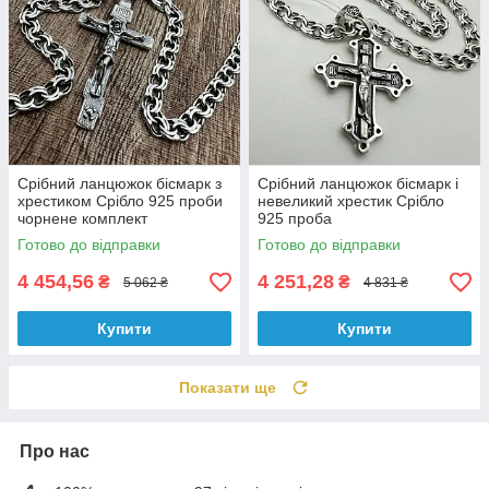
Срібний ланцюжок бісмарк з
Срібний ланцюжок бісмарк і
хрестиком Срібло 925 проби
невеликий хрестик Срібло
чорнене комплект
925 проба
Готово до відправки
Готово до відправки
4 454,56
4 251,28
₴
₴
5 062 ₴
4 831 ₴
Купити
Купити
Показати ще
Про нас