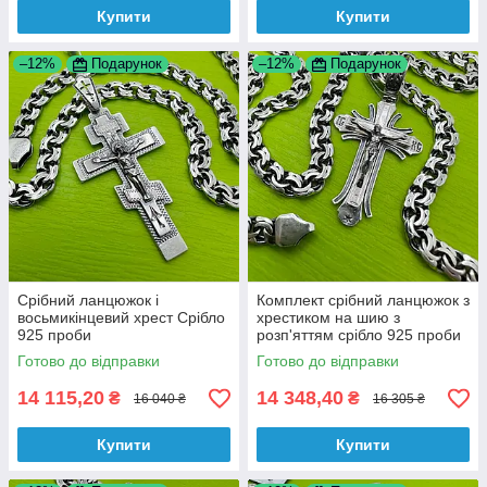
Купити
Купити
–12%
Подарунок
–12%
Подарунок
Срібний ланцюжок і
Комплект срібний ланцюжок з
восьмикінцевий хрест Срібло
хрестиком на шию з
925 проби
розп'яттям срібло 925 проби
Готово до відправки
Готово до відправки
14 115,20
14 348,40
₴
₴
16 040 ₴
16 305 ₴
Купити
Купити