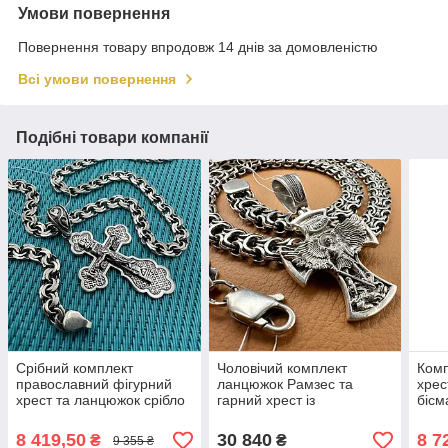
Умови повернення
Повернення товару впродовж 14 днів за домовленістю
Всі умови повернення
Подібні товари компанії
Срібний комплект
Чоловічий комплект
Комп
православний фігурний
ланцюжок Рамзес та
хрес
хрест та ланцюжок срібло
гарний хрест із
бісм
925 проби чорнене
зображенням Архангела
чор
Михаїла 20 г срібло 925
8 419,50
30 840
8 7
₴
₴
9 355 ₴