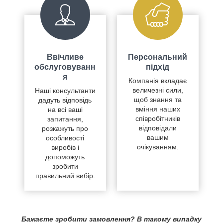
Ввічливе
Персональний
обслуговуванн
підхід
я
Компанія вкладає
величезні сили,
Наші консультанти
щоб знання та
дадуть відповідь
вміння наших
на всі ваші
співробітників
запитання,
відповідали
розкажуть про
вашим
особливості
очікуванням.
виробів і
допоможуть
зробити
правильний вибір.
Бажаєте зробити замовлення? В такому випадку