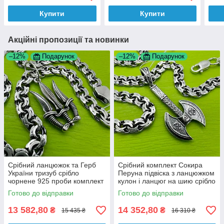
проби чорнене
Купити
Купити
Акційні пропозиції та новинки
–12%
Подарунок
–12%
Подарунок
Срібний ланцюжок та Герб
Срібний комплект Сокира
України тризуб срібло
Перуна підвіска з ланцюжком
чорнене 925 проби комплект
кулон і ланцюг на шию срібло
925 проби
Готово до відправки
Готово до відправки
13 582,80
14 352,80
₴
₴
15 435 ₴
16 310 ₴