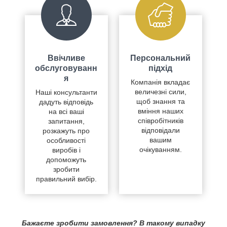
Ввічливе
Персональний
обслуговуванн
підхід
я
Компанія вкладає
величезні сили,
Наші консультанти
щоб знання та
дадуть відповідь
вміння наших
на всі ваші
співробітників
запитання,
відповідали
розкажуть про
вашим
особливості
очікуванням.
виробів і
допоможуть
зробити
правильний вибір.
Бажаєте зробити замовлення? В такому випадку