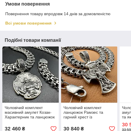
Умови повернення
Повернення товару впродовж 14 днів за домовленістю
Всі умови повернення
Подібні товари компанії
Чоловічий комплект
Чоловічий комплект
Чоло
масивний амулет Козак-
ланцюжок Рамзес та
амул
Характерник та ланцюжок
гарний хрест із
та я
Фараон срібло 925 проби
зображенням Архангела
сріб
30 
чорніння
Михаїла 20 г срібло 925
32 460
30 840
₴
₴
33 59