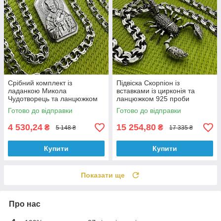
Срібний комплект із
Підвіска Скорпіон із
ладанкою Микола
вставками із цирконія та
Чудотворець та ланцюжком
ланцюжком 925 проби
бісмарк 925 проби
комплект
Готово до відправки
Готово до відправки
4 530,24
15 254,80
₴
₴
5 148 ₴
17 335 ₴
Купити
Купити
Показати ще
Про нас