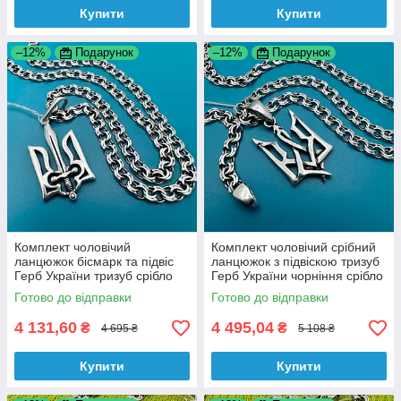
Купити
Купити
–12%
Подарунок
–12%
Подарунок
Комплект чоловічий
Комплект чоловічий срібний
ланцюжок бісмарк та підвіс
ланцюжок з підвіскою тризуб
Герб України тризуб срібло
Герб України чорніння срібло
925 проба
925 проба
Готово до відправки
Готово до відправки
4 131,60
4 495,04
₴
₴
4 695 ₴
5 108 ₴
Купити
Купити