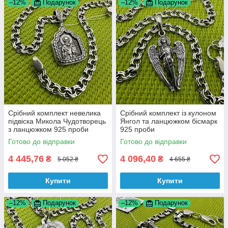
–12%
Подарунок
–12%
Подарунок
Срібний комплект невелика
Срібний комплект із кулоном
підвіска Микола Чудотворець
Янгол та ланцюжком бісмарк
з ланцюжком 925 проби
925 проби
Готово до відправки
Готово до відправки
4 445,76
4 096,40
₴
₴
5 052 ₴
4 655 ₴
Купити
Купити
–12%
Подарунок
–12%
Подарунок