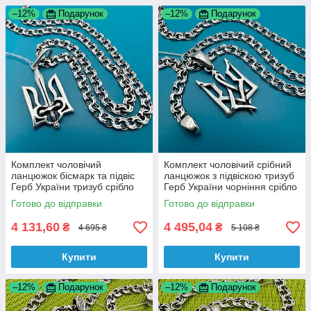
–12%
Подарунок
–12%
Подарунок
Комплект чоловічий
Комплект чоловічий срібний
ланцюжок бісмарк та підвіс
ланцюжок з підвіскою тризуб
Герб України тризуб срібло
Герб України чорніння срібло
925 проба
925 проба
Готово до відправки
Готово до відправки
4 131,60
4 495,04
₴
₴
4 695 ₴
5 108 ₴
Купити
Купити
–12%
Подарунок
–12%
Подарунок