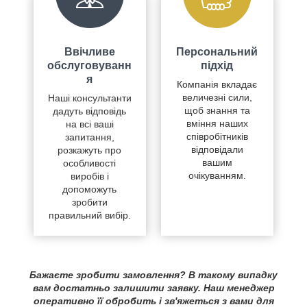
Ввічливе
Персональний
обслуговуванн
підхід
я
Компанія вкладає
величезні сили,
Наші консультанти
щоб знання та
дадуть відповідь
вміння наших
на всі ваші
співробітників
запитання,
відповідали
розкажуть про
вашим
особливості
очікуванням.
виробів і
допоможуть
зробити
правильний вибір.
Бажаєте зробити замовлення? В такому випадку
вам достатньо залишити заявку. Наш менеджер
оперативно її обробить і зв'яжеться з вами для