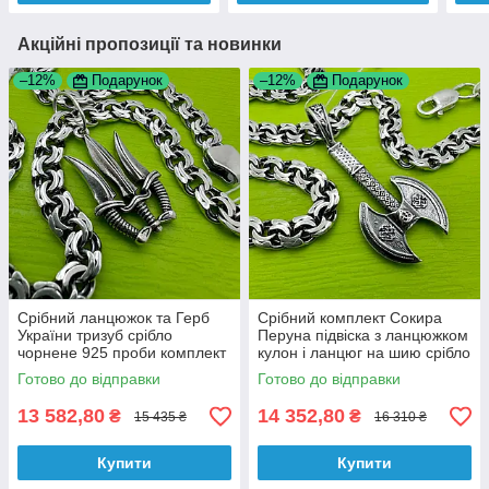
Акційні пропозиції та новинки
–12%
Подарунок
–12%
Подарунок
Срібний ланцюжок та Герб
Срібний комплект Сокира
України тризуб срібло
Перуна підвіска з ланцюжком
чорнене 925 проби комплект
кулон і ланцюг на шию срібло
925 проби
Готово до відправки
Готово до відправки
13 582,80
14 352,80
₴
₴
15 435 ₴
16 310 ₴
Купити
Купити