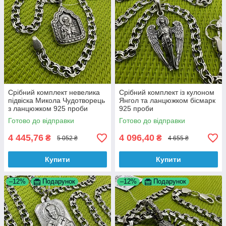
Срібний комплект невелика
Срібний комплект із кулоном
підвіска Микола Чудотворець
Янгол та ланцюжком бісмарк
з ланцюжком 925 проби
925 проби
Готово до відправки
Готово до відправки
4 445,76
4 096,40
₴
₴
5 052 ₴
4 655 ₴
Купити
Купити
–12%
Подарунок
–12%
Подарунок