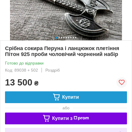
Срібна сокира Перуна i ланцюжок плетiння
Пітон 925 проби чоловiчий чорнений набiр
Готово до відправки
Код: 89038 + 502
Роздріб
13 500
₴
Купити
або
Купити з