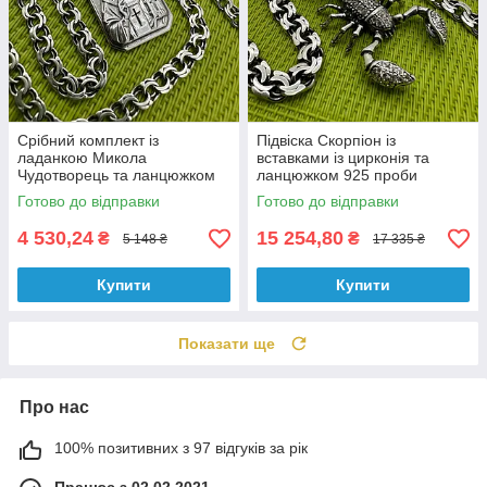
Срібний комплект із
Підвіска Скорпіон із
ладанкою Микола
вставками із цирконія та
Чудотворець та ланцюжком
ланцюжком 925 проби
бісмарк 925 проби
комплект
Готово до відправки
Готово до відправки
4 530,24
15 254,80
₴
₴
5 148 ₴
17 335 ₴
Купити
Купити
Показати ще
Про нас
100% позитивних з 97 відгуків за рік