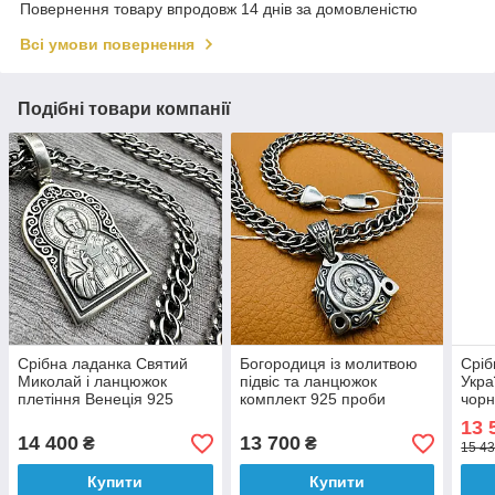
Повернення товару впродовж 14 днів за домовленістю
Всі умови повернення
Подібні товари компанії
Срібна ладанка Святий
Богородиця iз молитвою
Сріб
Миколай i ланцюжок
підвіс та ланцюжок
Укра
плетiння Венецiя 925
комплект 925 проби
чорн
проби чоловiчий чорнений
чоловiчий чорнений набiр
комп
13 
набiр
14 400
13 700
₴
₴
15 43
Купити
Купити