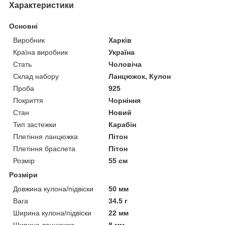
Характеристики
Основні
Виробник
Харків
Країна виробник
Україна
Стать
Чоловіча
Склад набору
Ланцюжок, Кулон
Проба
925
Покриття
Чорніння
Стан
Новий
Тип застежки
Карабін
Плетіння ланцюжка
Пітон
Плетіння браслета
Пітон
Розмір
55 см
Розміри
Довжина кулона/підвіски
50 мм
Вага
34.5 г
Ширина кулона/підвіски
22 мм