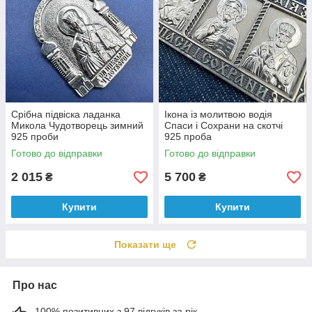
Срібна підвіска ладанка
Ікона із молитвою водія
Микола Чудотворець зимний
Спаси і Сохрани на скотчі
925 проби
925 проба
Готово до відправки
Готово до відправки
2 015
5 700
₴
₴
Купити
Купити
Показати ще
Про нас
100% позитивних з 97 відгуків за рік