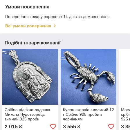
Умови повернення
Повернення товару впродовж 14 днів за домовленістю
Всі умови повернення
Подібні товари компанії
Срібна підвіска ладанка
Кулон скорпіон великий 12
Мас
Микола Чудотворець
г Срібло 925 проби з
сріб
зимний 925 проби
чорнінням
925 
хрес
2 015
3 555
3 3
₴
₴