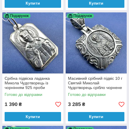
Купити
Купити
Подарунок
Подарунок
Срібна підвіска ладанка
Масивний срібний підвіс 10 г
Микола Чудотворець із
Святий Миколай
чорнінням 925 проби
Чудотворець срібло чорнене
925 проба
Готово до відправки
Готово до відправки
1 390
3 285
₴
₴
Купити
Купити