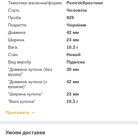
Тематика малюнка/форми
Релігія/Хрестики
Стать
Чоловіча
Проба
925
Покриття
Чорніння
Довжина
42 мм
Ширина
23 мм
Вага
10.3 г
Стан
Новий
Вид виробу
Підвіска
"Довжина кулона (без
30 мм
вушка)"
"Довжина кулона (з
42 мм
вушком)"
"Ширина кулона"
23 мм
"Вага кулона"
10,3 г
Приховати
Умови доставки