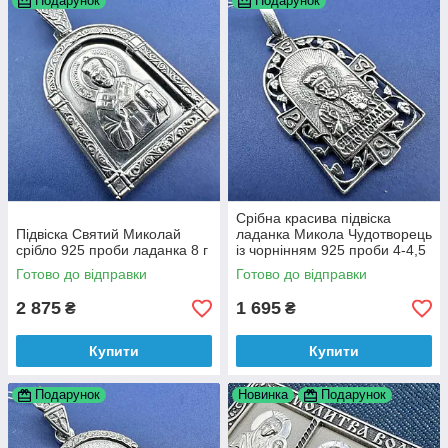
Подарунок
Подарунок
Срібна красива підвіска
Підвіска Святий Миколай
ладанка Микола Чудотворець
срібло 925 проби ладанка 8 г
із чорнінням 925 проби 4-4,5
г
Готово до відправки
Готово до відправки
2 875
1 695
₴
₴
Купити
Купити
Подарунок
Новинка
Подарунок